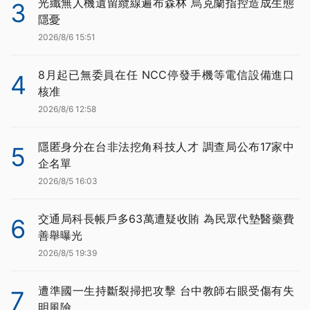
光纖無人機遺留纜線遍布森林 烏克蘭指控造成生態
3
隱憂
2026/8/6 15:51
8月起已無委員在任 NCC停發手機等電信設備進口
4
核准
2026/8/6 12:58
隱匿身分在台非法挖角科技人才 調查局公布17家中
5
企名單
2026/8/5 16:03
交通局科長帳戶多63萬遭疑收賄 為民眾代墊醫藥費
6
善舉曝光
2026/8/5 19:39
遭準國一生持斷裂掃把攻擊 台中教師右眼受傷有失
7
明風險