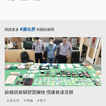
#派出所
閱讀更多
有關的新聞
缺錢就偷竊變賣贓物 慣嫌被逮送辦
派出所
車輛
警方