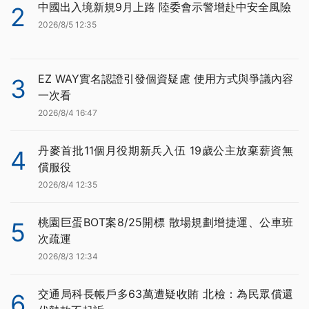
中國出入境新規9月上路 陸委會示警增赴中安全風險
2
2026/8/5 12:35
EZ WAY實名認證引發個資疑慮 使用方式與爭議內容
3
一次看
2026/8/4 16:47
丹麥首批11個月役期新兵入伍 19歲公主放棄薪資無
4
償服役
2026/8/4 12:35
桃園巨蛋BOT案8/25開標 散場規劃增捷運、公車班
5
次疏運
2026/8/3 12:34
交通局科長帳戶多63萬遭疑收賄 北檢：為民眾償還
6