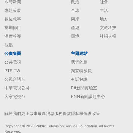
即時新聞
政治
社會
專題策展
全球
生活
數位敘事
兩岸
地方
當期節目
產經
文教科技
深度報導
環境
社福人權
觀點
公廣集團
主題網站
公共電視
我們的島
PTS TW
獨立特派員
公視台語台
有話好說
中華電視公司
P#新聞實驗室
客家電視台
PNN新聞議題中心
關於我們
更正啟事
最新消息
服務條款
隱私權保護政策
Copyright © 2020 Public Television Service Foundation. All Rights
Reserved.