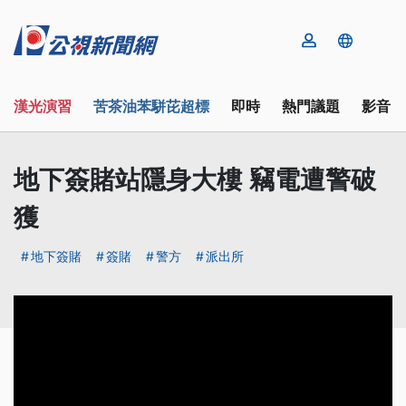
漢光演習
苦茶油苯駢芘超標
即時
熱門議題
影音
地下簽賭站隱身大樓 竊電遭警破
獲
地下簽賭
簽賭
警方
派出所