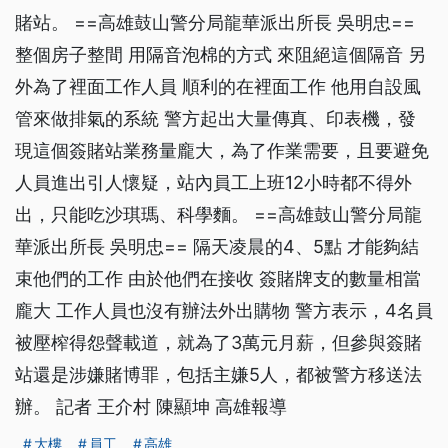
賭站。 ==高雄鼓山警分局龍華派出所長 吳明忠==
整個房子整間 用隔音泡棉的方式 來阻絕這個隔音 另
外為了裡面工作人員 順利的在裡面工作 他用自設風
管來做排氣的系統 警方起出大量傳真、印表機，發
現這個簽賭站業務量龐大，為了作業需要，且要避免
人員進出引人懷疑，站內員工上班12小時都不得外
出，只能吃沙琪瑪、科學麵。 ==高雄鼓山警分局龍
華派出所長 吳明忠== 隔天凌晨的4、5點 才能夠結
束他們的工作 由於他們在接收 簽賭牌支的數量相當
龐大 工作人員也沒有辦法外出購物 警方表示，4名員
被壓榨得怨聲載道，就為了3萬元月薪，但參與簽賭
站還是涉嫌賭博罪，包括主嫌5人，都被警方移送法
辦。 記者 王介村 陳顯坤 高雄報導
大樓
員工
高雄