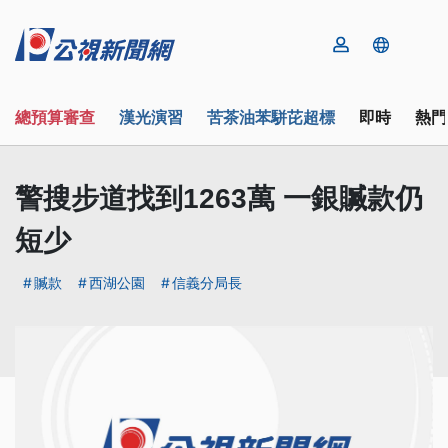
總預算審查
漢光演習
苦茶油苯駢芘超標
即時
熱門
警搜步道找到1263萬 一銀贓款仍
短少
贓款
西湖公園
信義分局長