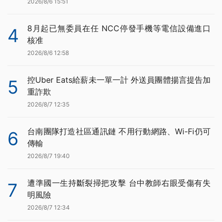
2026/8/6 15:51
8月起已無委員在任 NCC停發手機等電信設備進口
4
核准
2026/8/6 12:58
控Uber Eats給薪未一單一計 外送員團體揚言提告加
5
重詐欺
2026/8/7 12:35
台南團隊打造社區通訊鏈 不用行動網路、Wi-Fi仍可
6
傳輸
2026/8/7 19:40
遭準國一生持斷裂掃把攻擊 台中教師右眼受傷有失
7
明風險
2026/8/7 12:34