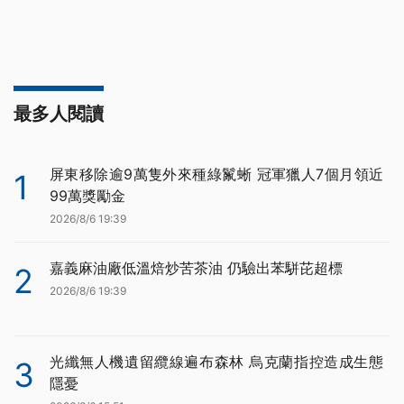
最多人閱讀
屏東移除逾9萬隻外來種綠鬣蜥 冠軍獵人7個月領近
1
99萬獎勵金
2026/8/6 19:39
嘉義麻油廠低溫焙炒苦茶油 仍驗出苯駢芘超標
2
2026/8/6 19:39
光纖無人機遺留纜線遍布森林 烏克蘭指控造成生態
3
隱憂