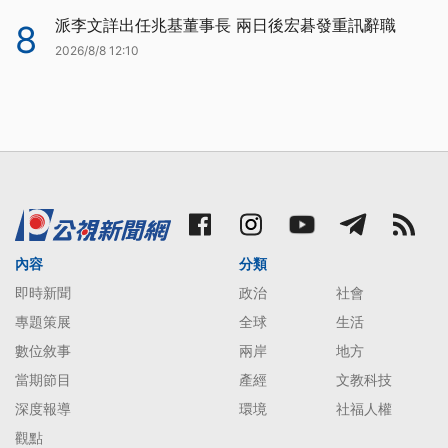
派李文詳出任兆基董事長 兩日後宏碁發重訊辭職
8
2026/8/8 12:10
內容
分類
即時新聞
政治
社會
專題策展
全球
生活
數位敘事
兩岸
地方
當期節目
產經
文教科技
深度報導
環境
社福人權
觀點