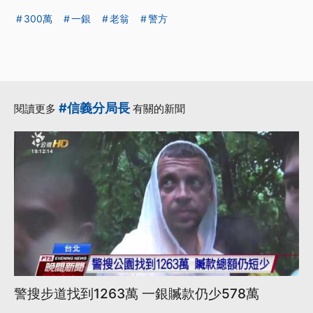
300萬
一銀
老翁
警方
#信義分局長
閱讀更多
有關的新聞
警搜步道找到1263萬 一銀贓款仍少578萬