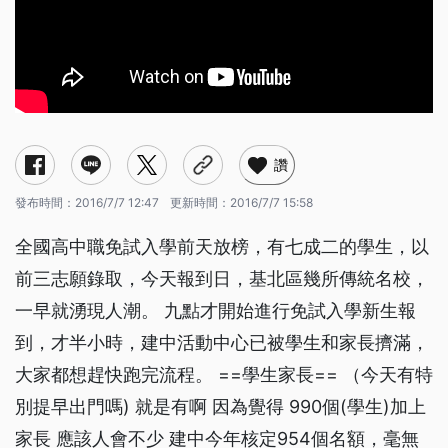
讚
發布時間：
2016/7/7 12:47
更新時間：
2016/7/7 15:58
全國高中職免試入學前天放榜，有七成二的學生，以
前三志願錄取，今天報到日，基北區幾所傳統名校，
一早就湧現人潮。 九點才開始進行免試入學新生報
到，才半小時，建中活動中心已被學生和家長擠滿，
大家都想趕快跑完流程。 ==學生家長== （今天有特
別提早出門嗎) 就是有啊 因為覺得 990個(學生)加上
家長 應該人會不少 建中今年核定954個名額，毫無