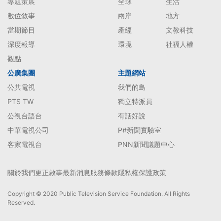
專題策展
全球
生活
數位敘事
兩岸
地方
當期節目
產經
文教科技
深度報導
環境
社福人權
觀點
公廣集團
主題網站
公共電視
我們的島
PTS TW
獨立特派員
公視台語台
有話好說
中華電視公司
P#新聞實驗室
客家電視台
PNN新聞議題中心
關於我們
更正啟事
最新消息
服務條款
隱私權保護政策
Copyright © 2020 Public Television Service Foundation. All Rights
Reserved.