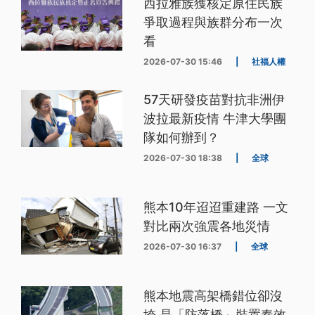
西拉雅族獲核定原住民族
爭取過程與族群分布一次
看
2026-07-30 15:46
|
社福人權
57天研發疫苗對抗非洲伊
波拉最新疫情 牛津大學團
隊如何辦到？
2026-07-30 18:38
|
全球
熊本10年迢迢重建路 一文
對比兩次強震各地災情
2026-07-30 16:37
|
全球
熊本地震高架橋錯位卻沒
垮 是「防落橋」裝置奏效