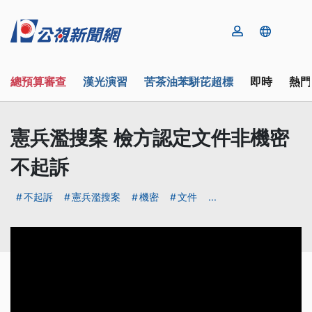
總預算審查
漢光演習
苦茶油苯駢芘超標
即時
熱門
憲兵濫搜案 檢方認定文件非機密
不起訴
不起訴
憲兵濫搜案
機密
文件
...