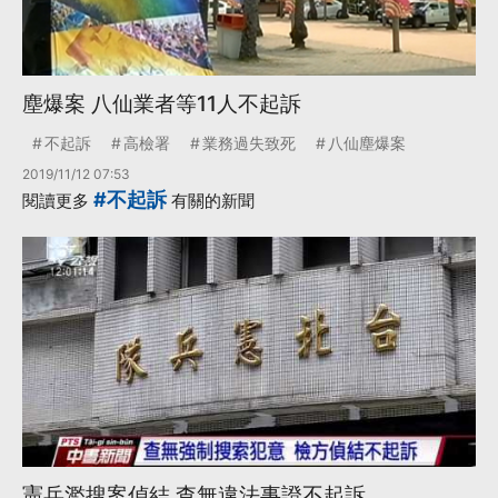
塵爆案 八仙業者等11人不起訴
不起訴
高檢署
業務過失致死
八仙塵爆案
2019/11/12 07:53
#不起訴
閱讀更多
有關的新聞
憲兵濫搜案偵結 查無違法事證不起訴