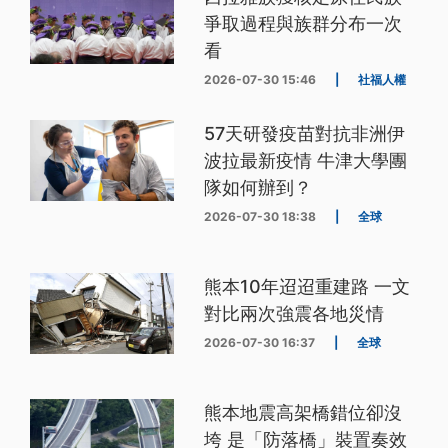
爭取過程與族群分布一次
看
2026-07-30 15:46
|
社福人權
57天研發疫苗對抗非洲伊
波拉最新疫情 牛津大學團
隊如何辦到？
2026-07-30 18:38
|
全球
熊本10年迢迢重建路 一文
對比兩次強震各地災情
2026-07-30 16:37
|
全球
熊本地震高架橋錯位卻沒
垮 是「防落橋」裝置奏效