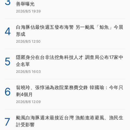
3
善舉曝光
2026/8/5 19:39
白海豚估最快週五發布海警 另一颱風「鯨魚」今晨
4
形成
2026/8/5 12:50
隱匿身分在台非法挖角科技人才 調查局公布17家中
5
企名單
2026/8/5 16:03
翁曉玲、張惇涵為政院業務費交鋒 韓國瑜：今年只
6
剩4個月
2026/8/6 12:09
颱風白海豚週末最接近台灣 漁船進港避風、漁民生
7
計受影響