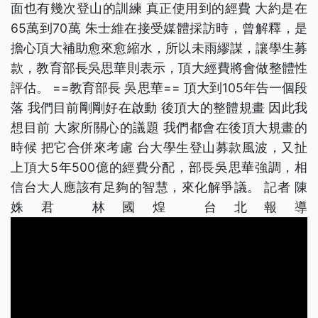
面也有幾次登山的訓練 真正使用到的經費 大約是在
65萬到70萬 朱士維在接受媒體採訪時，曾解釋，是
擔心頂大補助愈來愈縮水，所以未雨繆謀，讓學生募
款，教育部長吳思華則表示，頂大經費將會做整體性
評估。 ==教育部長 吳思華== 頂大到105年告一個段
落 我們目前剛剛好在啟動 後頂大的整體規畫 因此我
想目前 大家所關心的議題 我們都會在後頂大規畫的
時候 把它合併來考慮 台大學生登山募款風波，又扯
上頂大5年500億的經費分配，部長吳思華強調，相
信台大人應該有足夠的智慧，來化解爭議。 記者 陳
姝君 林國煌 台北報導