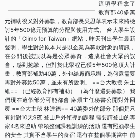
這項學程拿了
教育部40多萬
元補助後又對外募款，教育部長吳思華表示未來將檢
討5年500億元預算的分配與使用方式。 台大學生設
計的「Climb for Taiwan」網站，昨天刊出學生最新
聲明，學生對於原本只是以企業為募款對象的資訊，
在公開後被誤以為是公眾募資，造成社會大眾的誤
會，感到抱歉，但對於此學程已獲5年500億頂大計
畫，教育部補助40萬，外包給廠商承辦，為何還需要
再對外募款50萬，並未有所說明。 ==台大教授 朱士
維== （已經教育部有補助） （為什麼還要募款） 我
們現在這個部分可能都會 麻煩主任秘書公開對外回
覆 ==台大主秘 林達德== 40萬委外的部分 那個是只
有針對10天9夜 登山戶外領導的課程 需要請登山的專
家4名來協助 帶領整個課程訓練的活動 還有照顧學生
的安全 其實不含學生的食宿 還有在整個學期當中 前