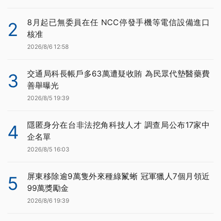
8月起已無委員在任 NCC停發手機等電信設備進口
2
核准
2026/8/6 12:58
交通局科長帳戶多63萬遭疑收賄 為民眾代墊醫藥費
3
善舉曝光
2026/8/5 19:39
隱匿身分在台非法挖角科技人才 調查局公布17家中
4
企名單
2026/8/5 16:03
屏東移除逾9萬隻外來種綠鬣蜥 冠軍獵人7個月領近
5
99萬獎勵金
2026/8/6 19:39