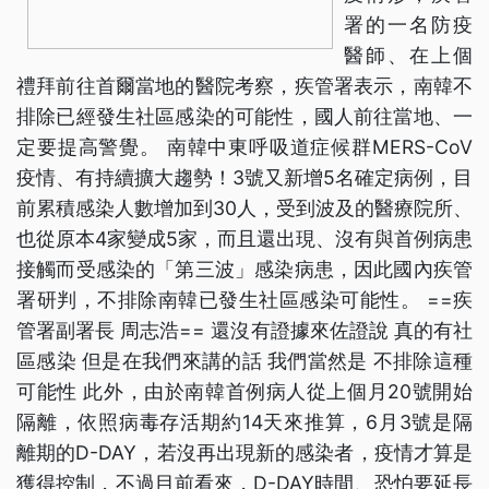
署的一名防疫
醫師、在上個
禮拜前往首爾當地的醫院考察，疾管署表示，南韓不
排除已經發生社區感染的可能性，國人前往當地、一
定要提高警覺。 南韓中東呼吸道症候群MERS-CoV
疫情、有持續擴大趨勢！3號又新增5名確定病例，目
前累積感染人數增加到30人，受到波及的醫療院所、
也從原本4家變成5家，而且還出現、沒有與首例病患
接觸而受感染的「第三波」感染病患，因此國內疾管
署研判，不排除南韓已發生社區感染可能性。 ==疾
管署副署長 周志浩== 還沒有證據來佐證說 真的有社
區感染 但是在我們來講的話 我們當然是 不排除這種
可能性 此外，由於南韓首例病人從上個月20號開始
隔離，依照病毒存活期約14天來推算，6月3號是隔
離期的D-DAY，若沒再出現新的感染者，疫情才算是
獲得控制，不過目前看來，D-DAY時間、恐怕要延長