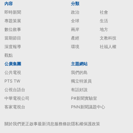
內容
分類
即時新聞
政治
社會
專題策展
全球
生活
數位敘事
兩岸
地方
當期節目
產經
文教科技
深度報導
環境
社福人權
觀點
公廣集團
主題網站
公共電視
我們的島
PTS TW
獨立特派員
公視台語台
有話好說
中華電視公司
P#新聞實驗室
客家電視台
PNN新聞議題中心
關於我們
更正啟事
最新消息
服務條款
隱私權保護政策