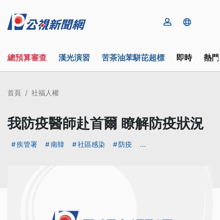
總預算審查
漢光演習
苦茶油苯駢芘超標
即時
熱門
首頁
社福人權
我防疫醫師赴首爾 瞭解防疫狀況
疾管署
南韓
社區感染
防疫
...