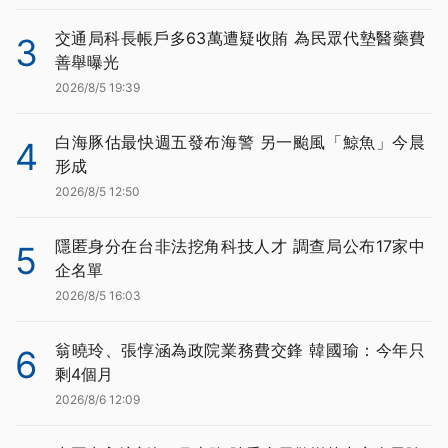
交通局科長帳戶多63萬遭疑收賄 為民眾代墊醫藥費
3
善舉曝光
2026/8/5 19:39
白海豚估最快週五發布海警 另一颱風「鯨魚」今晨
4
形成
2026/8/5 12:50
隱匿身分在台非法挖角科技人才 調查局公布17家中
5
企名單
2026/8/5 16:03
翁曉玲、張惇涵為政院業務費交鋒 韓國瑜：今年只
6
剩4個月
2026/8/6 12:09