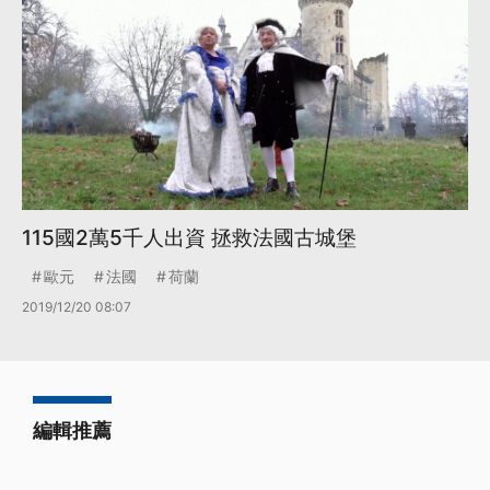
115國2萬5千人出資 拯救法國古城堡
歐元
法國
荷蘭
2019/12/20 08:07
編輯推薦