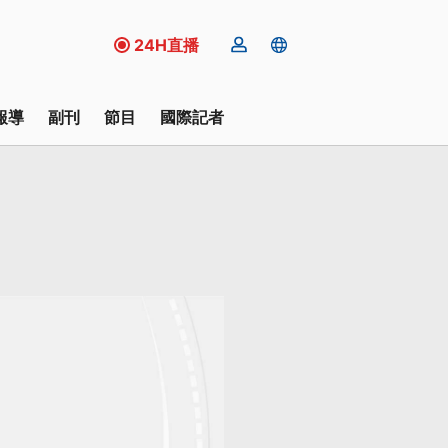
24H直播
報導
副刊
節目
國際記者