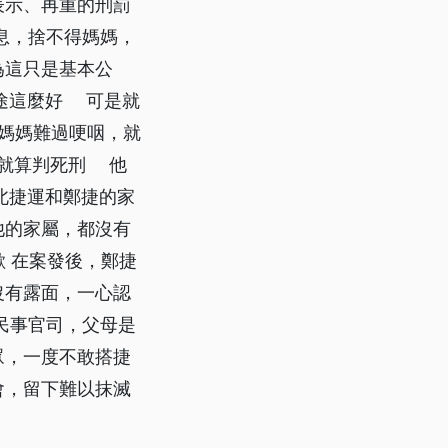
表示、再重的刑罰
息，捨不得媽媽，
為這只是基本公
前途這麼好 可是就
媽媽難過哽咽，就
他就算判死刑 他
台北捷運和鄭捷的家
他的家屬，都沒有
歉 在案發後，鄭捷
沒有露面，一心認
民事官司，父母是
眾，一度不敢搭捷
會，留下難以抹滅