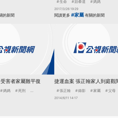
生命
跆拳道
媽媽
2017/3/26 19:29
#家屬
關的新聞
閱讀更多
有關的新聞
 受害者家屬難平復
捷運血案 張正翰家人到庭觀
媽媽
死刑
...
張正翰
錄影
家屬
父母
2014/6/11 14:17