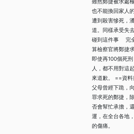
雖然鄭捷被求處
也不能換回家人
遭到殺害慘死，
道。同樣承受失去
碰到這件事 完
算檢察官將鄭捷求
即使再100個死
人，都不用對這
來道歉。 ==資
父母曾經下跪，
罪求死的鄭捷，除
否會幫忙承擔，
運，在全台各地
的傷痛。