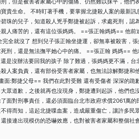
極刑，但是被害者家屬心中的傷痛、仍然難以抹平，他們
的寶貴生命。 不時盯著手機，要掌握北捷殺人案的最新訊
潘碧珠的兒子，知道殺人兇手鄭捷被起訴，求處死刑，認
親人痛苦的，還有這位張媽媽。 ==張正翰媽媽== 他
全完全就沒了 想到兒子張正翰坐捷運，卻無辜被殺害，張
死刑，還是無法撫平她心中的痛。 ==張正翰 媽媽== 
刑 還是沒辦法要回我的孩子 除了難過，張媽媽更不滿，
起殺人案負責，還有部份受害者家屬，也無法諒解鄭捷和
料畫面:鄭捷父母== 我們在此對受難 還有受傷者 深深的跪
向大眾道歉，之後就再也沒現身，鄭捷遭到起訴，他們也
了面對刑事責任，還必須面臨台北市政府求償2061萬的
還不得而知，這起北捷喋血案，造成嚴重傷亡，讓許多民
，還接連出現模仿的恐嚇效應，也對被害者家屬和整個社