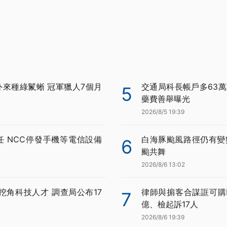
外來種綠鬣蜥 冠軍獵人7個月
交通局科長帳戶多63萬
5
藥費善舉曝光
2026/8/5 19:39
任 NCC停發手機等電信設備
白海豚颱風路徑仍有變
6
颱共舞
2026/8/6 13:02
挖角科技人才 調查局公布17
律師與掮客合謀誆可購BN
7
億、檢起訴17人
2026/8/6 19:39