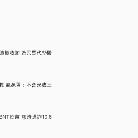
遭疑收賄 為民眾代墊醫
數 氣象署：不會形成三
T疫苗 慈濟遭詐10.6