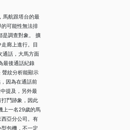
實，馬航跟塔台的最
導的可能性無法排
都是調查對象。 擴
中走廊上進行。目
次通話，大馬方面
認為最後通話紀錄
 聲紋分析能顯示
點，因為在通話前
話中提及，另外最
有打鬥跡象，因此
機上一名29歲的馬
來西亞分公司。有
小型包機，不一定