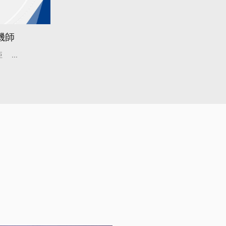
機師
亞
...