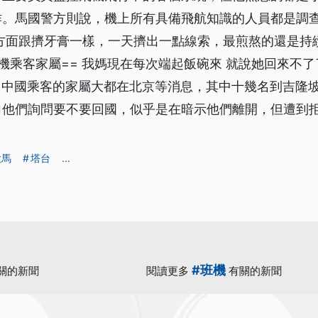
作。馬國警方則說，機上所有具備飛航知識的人員都是調
馬方面跟擠牙膏一樣，一天擠出一點線索，最煎熬的還是持
班機乘客家屬== 我媽現在每次端起飯碗來 就說她回來不了
3名中國乘客的家屬大都在北京等消息，其中十幾名到吉隆
向他們詢問要不要回國，似乎是在暗示他們離開，但遭到拒
大馬
塔台
...
#班機
關的新聞
閱讀更多
有關的新聞