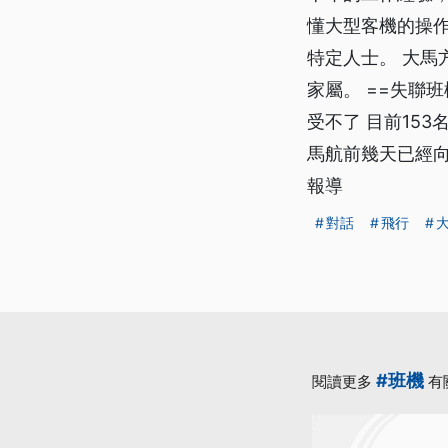
懂大型客機的操
特定人士。 大
家屬。 ==失聯
受不了 目前15
馬航前幾天已經
報導
對話
飛行
#班機
閱讀更多
有