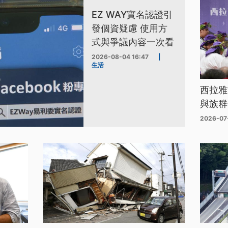
EZ WAY實名認證引
發個資疑慮 使用方
式與爭議內容一次看
2026-08-04 16:47
|
生活
西拉雅
與族群
2026-07