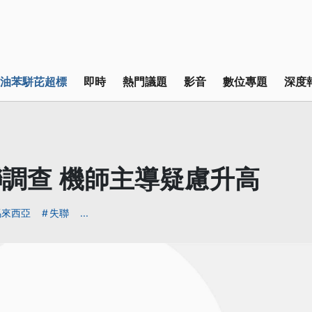
油苯駢芘超標
即時
熱門議題
影音
數位專題
深度
調查 機師主導疑慮升高
馬來西亞
失聯
...