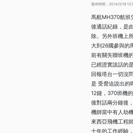
發布時間：
2014/3/18 12:
馬航MH370航
後通話紀錄，是
除。另外班機上所
大到26國參與的
前有關失聯班機
已經證實說話的是副
回報塔台一切沒問
是 受脅迫說出的
12鐘，370班
後對話兩分鐘後
機師當中有人劫機
來西亞飛機工程
十年的工作經驗