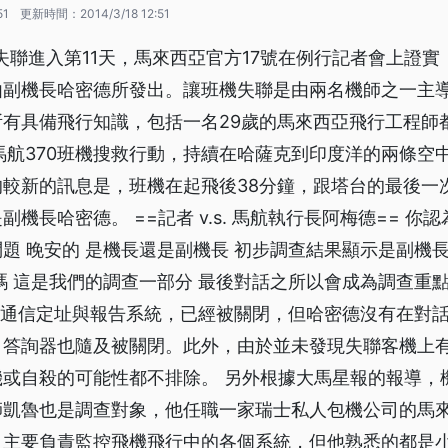
51
更新時間：
2014/3/18 12:51
班失聯進入第11天，馬來西亞官方17號在例行記者會上證
由副機長哈密德所發出。讓班機失聯是由兩名機師之一主
有具備飛行知識，包括一名29歲的馬來西亞飛行工程師
馬航370班機搜救行動，持續在哈薩克到印度洋的兩條空
的較新的訊息是，班機在起飛後38分鐘，跟塔台的最後一
機長哈密德。 ==記者 v.s. 馬航執行長阿梅德== 你
題 晚安的 是機長還是副機長 初步調查結果顯示是副機長
嗎 這是我們的調查一部分 最後對話之所以會成為調查重
機的通信定址與報告系統，已經被關閉，但哈密德沒有在對
，答詢器也隨及被關閉。此外，由於並未發現失聯客機上
或自殺的可能性都不排除。 另外根據大馬星報的報導，
師凱魯也是調查對象，他任職一家瑞士私人包機公司的馬
，主要負責監控飛機飛行中的各個系統，但他熟悉的都是