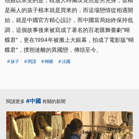
他難以承受的是，枕邊人時佩璞竟然是男兒身，號稱
是兩人的孩子根本就是買來的，而這場戀情從相遇開
始，就是中國官方精心設計，而中國當局始終保持低
調，這個故事後來被寫成了著名的百老匯舞臺劇"蝴
蝶君"，更在1994年被搬上大銀幕，拍成了電影版"蝴
蝶君"，撲朔迷離的異國戀，傳頌至今。
孩子
間諜
蝴蝶
法國
#中國
閱讀更多
有關的新聞