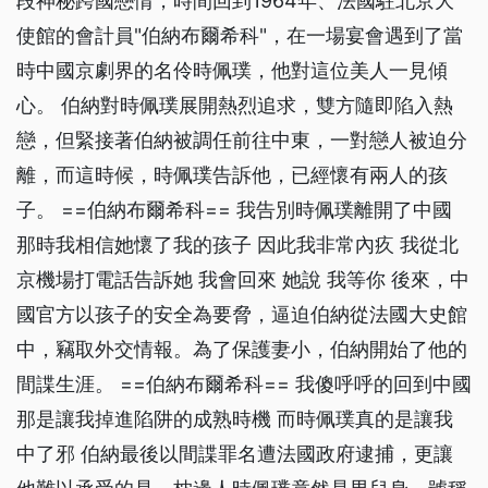
段神秘跨國戀情，時間回到1964年、法國駐北京大
使館的會計員"伯納布爾希科"，在一場宴會遇到了當
時中國京劇界的名伶時佩璞，他對這位美人一見傾
心。 伯納對時佩璞展開熱烈追求，雙方隨即陷入熱
戀，但緊接著伯納被調任前往中東，一對戀人被迫分
離，而這時候，時佩璞告訴他，已經懷有兩人的孩
子。 ==伯納布爾希科== 我告別時佩璞離開了中國
那時我相信她懷了我的孩子 因此我非常內疚 我從北
京機場打電話告訴她 我會回來 她說 我等你 後來，中
國官方以孩子的安全為要脅，逼迫伯納從法國大史館
中，竊取外交情報。為了保護妻小，伯納開始了他的
間諜生涯。 ==伯納布爾希科== 我傻呼呼的回到中國
那是讓我掉進陷阱的成熟時機 而時佩璞真的是讓我
中了邪 伯納最後以間諜罪名遭法國政府逮捕，更讓