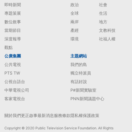
即時新聞
政治
社會
專題策展
全球
生活
數位敘事
兩岸
地方
當期節目
產經
文教科技
深度報導
環境
社福人權
觀點
公廣集團
主題網站
公共電視
我們的島
PTS TW
獨立特派員
公視台語台
有話好說
中華電視公司
P#新聞實驗室
客家電視台
PNN新聞議題中心
關於我們
更正啟事
最新消息
服務條款
隱私權保護政策
Copyright © 2020 Public Television Service Foundation. All Rights