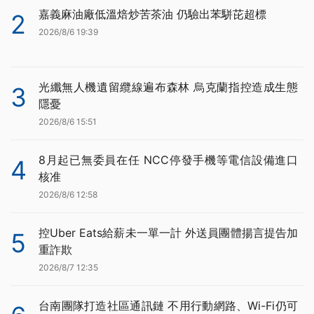
嘉義麻油廠低溫焙炒苦茶油 仍驗出苯駢芘超標
2
2026/8/6 19:39
光纖無人機遺留纜線遍布森林 烏克蘭指控造成生態
3
隱憂
2026/8/6 15:51
8月起已無委員在任 NCC停發手機等電信設備進口
4
核准
2026/8/6 12:58
控Uber Eats給薪未一單一計 外送員團體揚言提告加
5
重詐欺
2026/8/7 12:35
台南團隊打造社區通訊鏈 不用行動網路、Wi-Fi仍可