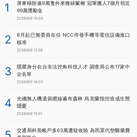
屏東移除逾9萬隻外來種綠鬣蜥 冠軍獵人7個月領近
1
99萬獎勵金
2026/8/6 19:39
8月起已無委員在任 NCC停發手機等電信設備進口
2
核准
2026/8/6 12:58
隱匿身分在台非法挖角科技人才 調查局公布17家中
3
企名單
2026/8/5 16:03
光纖無人機遺留纜線遍布森林 烏克蘭指控造成生態
4
隱憂
2026/8/6 15:51
交通局科長帳戶多63萬遭疑收賄 為民眾代墊醫藥費
5