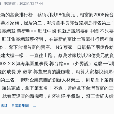
8
更新時間：
2023/1/13 17:44
新的富豪排行榜，蔡衍明以98億美元，相當於2908億
萬才家族，屈居第二，鴻海董事長郭台銘則是排名第三！
 旺旺集團總裁 蔡衍明== 旺旺中國 也就是說我要到中國 不
 旺旺集團總裁蔡衍明， 在最新的富比士富豪排行榜裡面，
台幣， 奪下台灣首富的寶座。 NS 蔡家一口氣捐了兩億多
建大樓一樣， 一直往上跑， 蔡萬才家族以78億美元的資
102.2.8 鴻海集團董事長 郭台銘== （外界說）這麼一
樣的成長 來 鼓掌 郭董您真的謙虛啦， 就算大家都說蘋果
第三名。 聯邦企業集團的創辦人林榮三， 則是拿下第四
 羅結家族，拿下第五名！ 不過，曾經拿下台灣首富的王
， 就看宏達電的新機種，能不能夠爭氣點， 幫王雪紅夫
王雪紅
鴻海集團
...