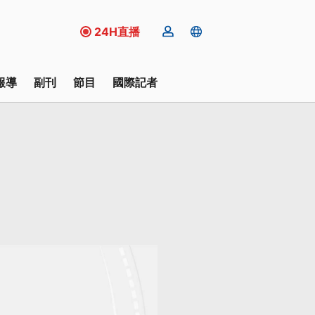
24H直播
報導
副刊
節目
國際記者