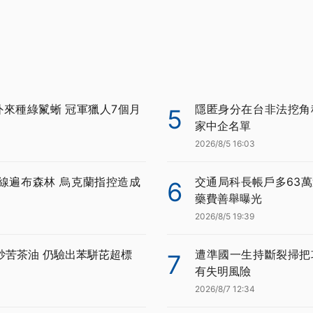
外來種綠鬣蜥 冠軍獵人7個月
隱匿身分在台非法挖角科
5
家中企名單
2026/8/5 16:03
線遍布森林 烏克蘭指控造成
交通局科長帳戶多63萬
6
藥費善舉曝光
2026/8/5 19:39
炒苦茶油 仍驗出苯駢芘超標
遭準國一生持斷裂掃把
7
有失明風險
2026/8/7 12:34