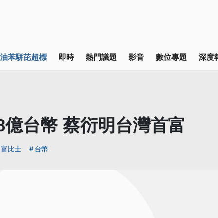
油苯駢芘超標
即時
熱門議題
影音
數位專題
深度
08億台幣 蔡衍明台灣首富
富比士
台幣