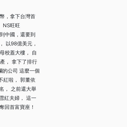
台幣，拿下台灣首
 NS旺旺
只要到中國，還要到
 以98億美元，
給母校蓋大樓， 自
產， 拿下了排行
個爛的公司 這麼一個
不紅啦， 郭董依
名， 之前還大舉
雪紅夫婦， 這一
婦奪回首富寶座！