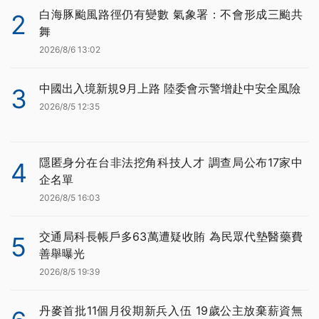
白海豚颱風路徑仍有變數 氣象署：不會形成三颱共
2
舞
2026/8/6 13:02
中國出入境新規9月上路 陸委會示警增赴中安全風險
3
2026/8/5 12:35
隱匿身分在台非法挖角科技人才 調查局公布17家中
4
企名單
2026/8/5 16:03
交通局科長帳戶多63萬遭疑收賄 為民眾代墊醫藥費
5
善舉曝光
2026/8/5 19:39
丹麥首批11個月役期新兵入伍 19歲公主放棄薪資無