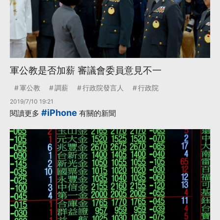
軍公教是否加薪 審議會委員意見不一
軍公教
調薪
行政院發言人
行政院
2019/7/10 19:21
#iPhone
閱讀更多
有關的新聞