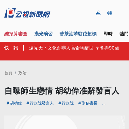
總預算審查
漢光演習
苦茶油苯駢芘超標
即時
熱門
快 訊
|
遠見天下文化創辦人高希均辭世 享耆壽90歲
首頁
政治
自曝師生戀情 胡幼偉准辭發言人
胡幼偉
行政院發言人
行政院
副秘書長
...