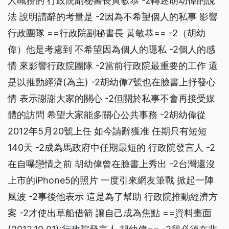
人職務的 行政院副秘書長黃敏恭 -2轉述胡幼偉的說
法 說明請辭的考量是 -2因為不希望個人的私事 影響
行政團隊 ==行政院副秘書長 黃敏恭== -2（胡幼
偉）他是考慮到 不希望因為個人的隱私 -2個人的感
情 來影響行政院團隊 -2當前行政院最重要的工作 還
是以推動經濟(為主) -2胡幼偉7號也在臉書上抒發心
情 表示謝謝大家的關心 -2但關於私事不會再接受媒
體的訪問 希望大家能多關心公共事務 -2胡幼偉從
2012年5月20號上任 如今請辭獲准 任期只有短短
140天 -2成為馬政府中任期最短的 行政院發言人 -2
在自曝戀情之前 胡幼偉曾在臉書上秀出 -2台灣還沒
上市的iPhone5的照片 一度引來網友筆戰 掀起一陣
風波 -2事後他表示 這是為了幫助 行政院推動經濟方
案 -2才使出草船借箭 讓自己成為焦點 ==資料畫面