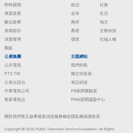
即時新聞
政治
社會
專題策展
全球
生活
數位敘事
兩岸
地方
當期節目
產經
文教科技
深度報導
環境
社福人權
觀點
公廣集團
主題網站
公共電視
我們的島
PTS TW
獨立特派員
公視台語台
有話好說
中華電視公司
P#新聞實驗室
客家電視台
PNN新聞議題中心
關於我們
更正啟事
最新消息
服務條款
隱私權保護政策
Copyright © 2020 Public Television Service Foundation. All Rights