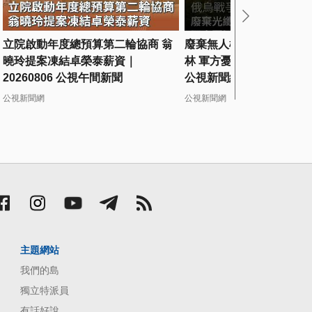
立院啟動年度總預算第二輪協商 翁
廢棄無人機光纖纜線佈滿
曉玲提案凍結卓榮泰薪資｜
林 軍方憂汙染環境、成動
20260806 公視午間新聞
公視新聞網 #Shorts
公視新聞網
公視新聞網
主題網站
我們的島
獨立特派員
有話好說