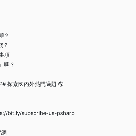
凍卵？
錢？
意事項
凍」嗎？
著P# 探索國內外熱門議題 🌎
bit.ly/subscribe-us-psharp
官網