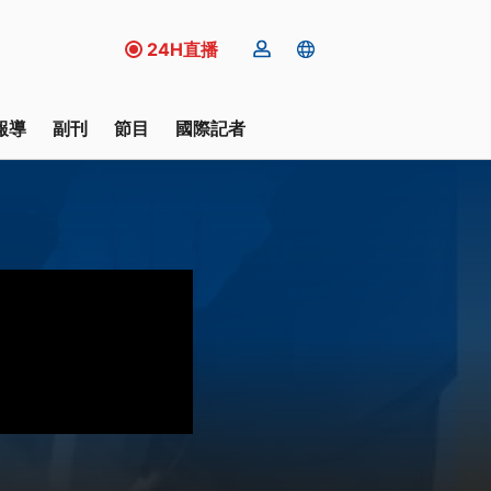
24H直播
報導
副刊
節目
國際記者