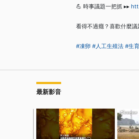
💪 時事議題一把抓 ▸▸
htt
看得不過癮？喜歡什麼議
#凍卵
#人工生殖法
#生
最新影音