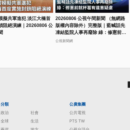
模擬共軍進犯 淡江大橋首
20260806 公視午間新聞 （無網路
阻絕演練｜20260806 公
版權內容除外）完整版｜藍喊話先
聞
凍結監院人事再廢除 綠：修憲前就
杯葛有違憲疑慮
公視新聞網
分類
公廣集團
政治
社會
公共電視
全球
生活
PTS TW
兩岸
地方
公視台語台