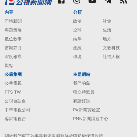
內容
分類
即時新聞
政治
社會
專題策展
全球
生活
數位敘事
兩岸
地方
當期節目
產經
文教科技
深度報導
環境
社福人權
觀點
公廣集團
主題網站
公共電視
我們的島
PTS TW
獨立特派員
公視台語台
有話好說
中華電視公司
P#新聞實驗室
客家電視台
PNN新聞議題中心
關於我們
更正啟事
最新消息
服務條款
隱私權保護政策