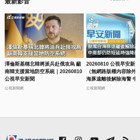
最新影音
澤倫斯基稱北韓將派兵赴俄攻烏 籲
20260810 公視早安新聞 完整版
南韓支援當地防空系統｜20260810
（無網路版權內容除外
公視早安新聞
海豚遠離後解除海警 中
延時強降雨
公視新聞網
公視新聞網