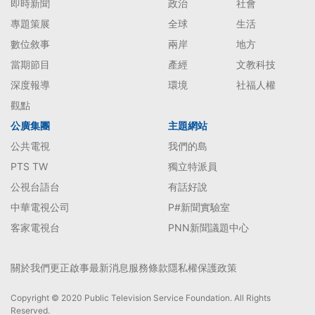
即時新聞
政治
社會
專題策展
全球
生活
數位敘事
兩岸
地方
當期節目
產經
文教科技
深度報導
環境
社福人權
觀點
公廣集團
主題網站
公共電視
我們的島
PTS TW
獨立特派員
公視台語台
有話好說
中華電視公司
P#新聞實驗室
客家電視台
PNN新聞議題中心
關於我們
更正啟事
最新消息
服務條款
隱私權保護政策
Copyright © 2020 Public Television Service Foundation. All Rights
Reserved.