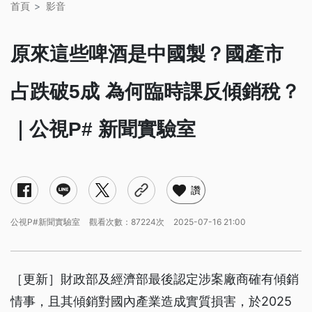
首頁
影音
原來這些啤酒是中國製？國產市
占跌破5成 為何臨時課反傾銷稅？
｜公視P# 新聞實驗室
讚
公視P#新聞實驗室
觀看次數：87224次
2025-07-16 21:00
［更新］財政部及經濟部最後認定涉案廠商確有傾銷
情事，且其傾銷對國內產業造成實質損害，於2025