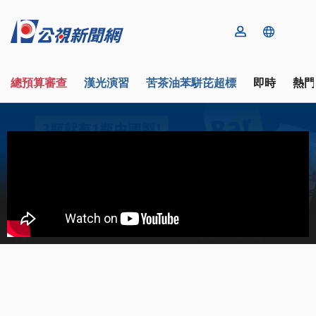
總預算審查
漢光演習
苦茶油苯駢芘超標
即時
熱門