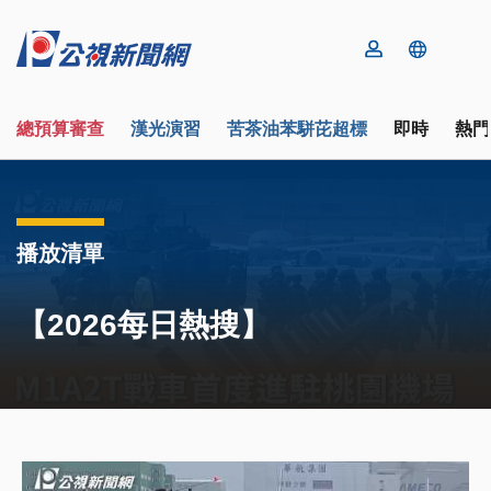
總預算審查
漢光演習
苦茶油苯駢芘超標
即時
熱門
播放清單
【2026每日熱搜】