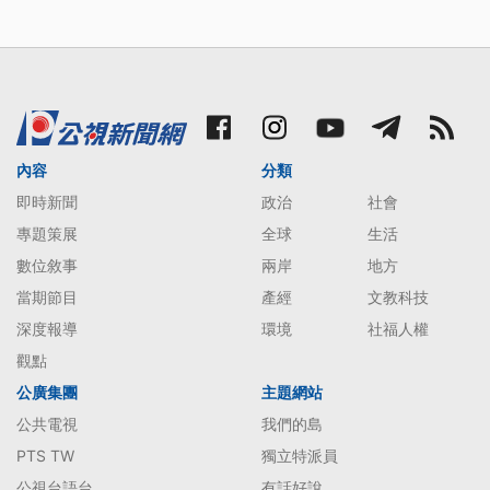
桃園</a><a href="/tag/83/">#機場</a><a
href="/tag/18173/">#演練</a>#對空射擊#阻擋#敵軍<a
href="/tag/25245/">#空降</a>#公視新聞 <a
href="/tag/34315/">#即時新聞</a>
內容
分類
即時新聞
政治
社會
專題策展
全球
生活
數位敘事
兩岸
地方
當期節目
產經
文教科技
深度報導
環境
社福人權
觀點
公廣集團
主題網站
公共電視
我們的島
PTS TW
獨立特派員
公視台語台
有話好說