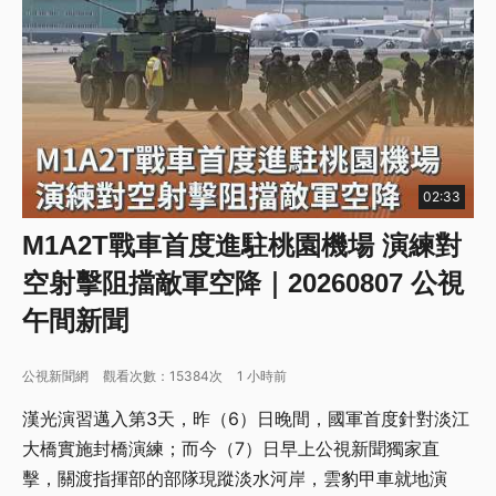
02:33
M1A2T戰車首度進駐桃園機場 演練對
空射擊阻擋敵軍空降｜20260807 公視
午間新聞
公視新聞網
觀看次數：15384次
1 小時前
漢光演習邁入第3天，昨（6）日晚間，國軍首度針對淡江
大橋實施封橋演練；而今（7）日早上公視新聞獨家直
擊，關渡指揮部的部隊現蹤淡水河岸，雲豹甲車就地演