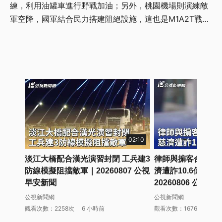
練，利用油罐車進行野戰加油；另外，桃園機場則演練敵
軍空降，國軍結合民力搭建阻絕設施，這也是M1A2T戰車
首度進駐機場內演練對空射擊。<br /> <br /> 詳細新聞
內容請見【公視新聞網】 <a
href="https://news.pts.org.tw/article/821294"
target="_blank">https://news.pts.org.tw/article/8212
94</a><br /> -<br /> 由台灣公共電視新聞部製播，提
供每日正確、即時的新聞內容及多元觀點。<br /> ■ 按
讚【公視新聞網FB】
https://www.facebook.com/pnnpts<br /> ■ 訂閱【公
視新聞網IG】
02:10
https://www.instagram.com/pts.news/<br /> ■ 追蹤
淡江大橋配合漢光演習封閉 工兵建3
律師與掮客合謀誆可
【公視新聞網TG】https://t.me/PTS_TW_NEWS<br />
防線模擬阻擋敵軍｜20260807 公視
濟遭詐10.6億、檢
■ 點擊【公視新聞網】https://news.pts.org.tw<br />
早安新聞
20260806 公視
<br /> <a href="/tag/37232/">#M1A2T</a><a
公視新聞網
公視新聞網
href="/tag/9793/">#戰車</a>#首度<a
觀看次數：2258次
6 小時前
觀看次數：16767次
20
href="/tag/6107/">#進駐</a><a href="/tag/839/">#