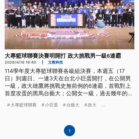
大專籃球聯賽決賽明開打 政大挑戰男一級6連霸
2026/4/16 19:40
|
文教科技
114學年度大專籃球聯賽各級組決賽，本週五（17
日）到週日、一連3天在台北小巨蛋開打，在公開男
一級，政大雄鷹將挑戰史無前例的6連霸，首戰對上
首度攻蛋的黑馬台藝大；公開女一級，過去幾年的霸
主世新大學，以第4種子晉級，首戰對上頭號種子中
大專籃球聯賽
小巨蛋
台藝大
政大
...
信學院，將是新舊強權的對決。
1