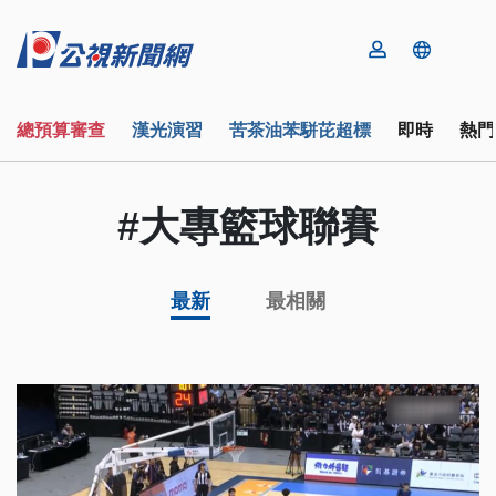
總預算審查
漢光演習
苦茶油苯駢芘超標
即時
熱門
#大專籃球聯賽
最新
最相關