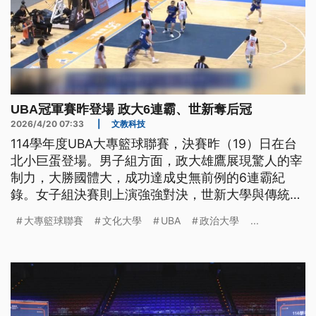
UBA冠軍賽昨登場 政大6連霸、世新奪后冠
2026/4/20 07:33
|
文教科技
114學年度UBA大專籃球聯賽，決賽昨（19）日在台
北小巨蛋登場。男子組方面，政大雄鷹展現驚人的宰
制力，大勝國體大，成功達成史無前例的6連霸紀
錄。女子組決賽則上演強強對決，世新大學與傳統強
權文化大學一路激戰，沒想到文化在延長賽得分掛
大專籃球聯賽
文化大學
UBA
政治大學
...
蛋，讓世新以66比61奪下隊史第6冠。