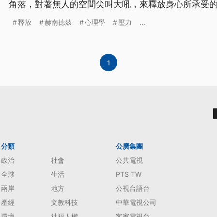
角落，對著無人的空間尖叫大吼，來釋放身心所承受
釋放
赫南德茲
心理學
壓力
...
1
分類
公廣集團
政治
社會
公共電視
全球
生活
PTS TW
兩岸
地方
公視台語台
產經
文教科技
中華電視公司
環境
社福人權
客家電視台