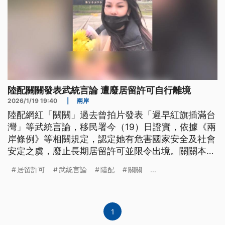
陸配關關發表武統言論 遭廢居留許可自行離境
2026/1/19 19:40
|
兩岸
陸配網紅「關關」過去曾拍片發表「遲早紅旗插滿台
灣」等武統言論，移民署今（19）日證實，依據《兩
岸條例》等相關規定，認定她有危害國家安全及社會
安定之虞，廢止長期居留許可並限令出境。關關本人
則是在離境之前，再度公開表態「渴望早點統一」，
居留許可
武統言論
陸配
關關
...
同時向留在台灣的孩子道別。
1