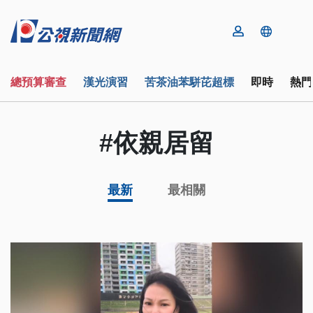
總預算審查
漢光演習
苦茶油苯駢芘超標
即時
熱門
#依親居留
最新
最相關