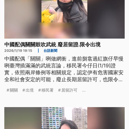
中國配偶關關鼓吹武統 廢居留證.限令出境
2026/1/19 19:15
|
台語新聞
中國配偶「關關」咧做網衝，進前捌翕過紅旗仔早慢
咧臺灣插滿滿的武統言論，移民署今仔日(1/19)證
實，依照兩岸條例等相關規定，認定伊有危害國家安
全和社會安定的可能，廢止長期居留許可，也限令出
境。啊若關關離境進前閣講，希望較早統一。 （新
關關
出境
移民署
居留許可
...
聞標題、導言為台語文）