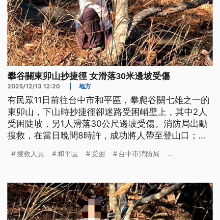
攀谷關東卯山抄捷徑 女滑落30米邊坡受傷
2025/12/13 12:20
|
地方
有民眾11日前往台中市和平區，攀爬谷關七雄之一的
東卯山，下山時抄捷徑卻迷路受困峭壁上，其中2人
受困陡坡，另1人滑落30公尺邊坡受傷。消防局出動
搜救，在當日晚間8時許，成功將人帶至登山口；另
一位民眾，昨（12）日攀登南投縣能高安東軍山時不
搜救人員
和平區
受困
台中市消防局
...
慎摔倒，右腳踝疑似骨折，今（13）日上午由空勤總
隊直升機吊掛救援下山。