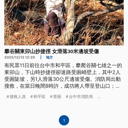
攀谷關東卯山抄捷徑 女滑落30米邊坡受傷
2025/12/13 12:20
|
地方
有民眾11日前往台中市和平區，攀爬谷關七雄之一的
東卯山，下山時抄捷徑卻迷路受困峭壁上，其中2人
受困陡坡，另1人滑落30公尺邊坡受傷。消防局出動
搜救，在當日晚間8時許，成功將人帶至登山口；另
一位民眾，昨（12）日攀登南投縣能高安東軍山時不
搜救人員
和平區
受困
台中市消防局
...
慎摔倒，右腳踝疑似骨折，今（13）日上午由空勤總
隊直升機吊掛救援下山。
1