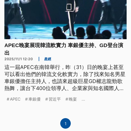
APEC晚宴展現韓流軟實力 車銀優主持、GD登台演
出
2025/11/1 12:20
|
產經
這一屆APEC在南韓舉行，昨（31）日的晚宴上甚至
可以看出他們的韓流文化軟實力，除了找來知名男星
車銀優擔任主持人，也請來超級巨星GD權志龍勁歌
熱舞，讓台下400位領導人、企業家與知名國際人
士，享受了一場充滿韓流特色的演出。
APEC
車銀優
習近平
晚宴
...
1