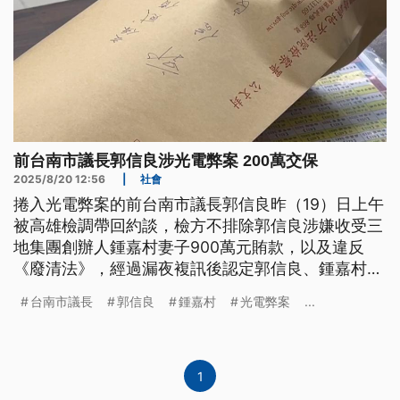
前台南市議長郭信良涉光電弊案 200萬交保
2025/8/20 12:56
|
社會
捲入光電弊案的前台南市議長郭信良昨（19）日上午
被高雄檢調帶回約談，檢方不排除郭信良涉嫌收受三
地集團創辦人鍾嘉村妻子900萬元賄款，以及違反
《廢清法》，經過漏夜複訊後認定郭信良、鍾嘉村犯
罪嫌疑重大，但相關事證已調查，無羈押必要，因此
台南市議長
郭信良
鍾嘉村
光電弊案
...
讓2人各以200萬元交保，步出地檢時2人對媒體提問
都沒有回應。
1