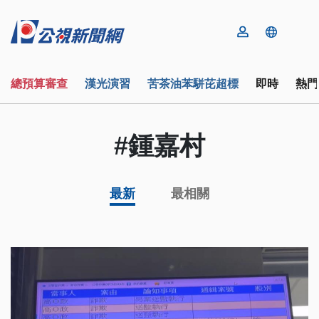
總預算審查
漢光演習
苦茶油苯駢芘超標
即時
熱門
#鍾嘉村
最新
最相關