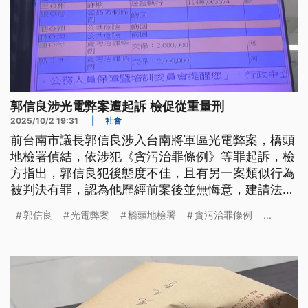
郭信良涉光電弊案遭起訴 檢促從重量刑
2025/10/2 19:31
|
社會
前台南市議長郭信良涉入台南將軍區光電弊案，橋頭
地檢署偵結，依涉犯《貪污治罪條例》等罪起訴，檢
方指出，郭信良犯後態度不佳，且有另一案類似行為
被判決有罪，認為他歷經前案後並無悔意，建請法官
從重量刑。
郭信良
光電弊案
橋頭地檢署
貪污治罪條例
...