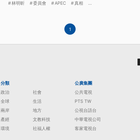
林明昕
委員會
APEC
真相
...
1
分類
公廣集團
政治
社會
公共電視
全球
生活
PTS TW
兩岸
地方
公視台語台
產經
文教科技
中華電視公司
環境
社福人權
客家電視台