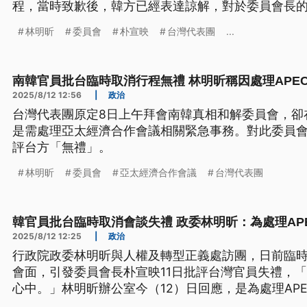
程，當時致歉後，韓方已經表達諒解，對於委員會長
泰則表示，應該迅速透過外交管道，進行必要措施充
林明昕
委員會
朴宣映
台灣代表團
...
南韓官員批台臨時取消行程無禮 林明昕稱因處理APE
2025/8/12 12:56
|
政治
台灣代表團原定8日上午拜會南韓真相和解委員會，卻
是需處理亞太經濟合作會議相關緊急事務。對此委員
評台方「無禮」。
林明昕
委員會
亞太經濟合作會議
台灣代表團
韓官員批台臨時取消會談失禮 政委林明昕：為處理AP
2025/8/12 12:25
|
政治
行政院政委林明昕與人權及轉型正義處訪團，日前臨
會面，引發委員會長朴宣映11日批評台灣官員失禮，
心中。」林明昕辦公室今（12）日回應，是為處理AP
時致歉後，韓方已表達諒解，對於朴宣映的反應感到