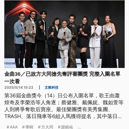
金曲36／已故方大同搶先奪評審團獎 完整入圍名單
一次看
2025/5/14 15:22
|
文教科技
第36屆金曲獎今（14）日公布入圍名單，歌王由蕭
煌奇及李榮浩等人角逐；蔡健雅、戴佩妮、魏如萱等
人則將爭奪歌后寶座。最佳樂團獎有美秀集團、
TRASH、落日飛車等6組人馬獲得提名，其中落日飛
車以跨國合作專輯入圍7獎項，是本次大贏家。已故
AAA
專輯
方大同
謝銘祐
...