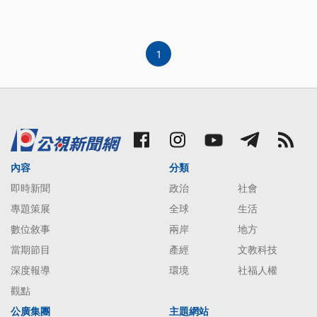
歌手方大同入圍5項大獎，雖無緣角逐歌王，但搶先
奪下評審團獎。
1
內容
分類
即時新聞
政治
社會
專題策展
全球
生活
數位敘事
兩岸
地方
當期節目
產經
文教科技
深度報導
環境
社福人權
觀點
公廣集團
主題網站