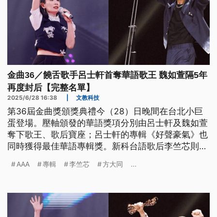
金曲36／饒舌歌手呂士軒首奪華語歌王 魏如萱隔5年
再度封后【完整名單】
2025/6/28 16:38
|
文教科技
第36屆金曲獎頒獎典禮今（28）日晚間在台北小巨
蛋登場。壓軸頒發的華語獎項分別由呂士軒及魏如萱
奪下歌王、歌后寶座；呂士軒的專輯《好聲豪氣》也
同時獲得最佳華語專輯獎。新科台語歌后李竺芯則同
時包辦最佳台語專輯、最佳年度專輯兩項大獎，堪稱
AAA
專輯
李竺芯
方大同
...
今晚最大贏家。