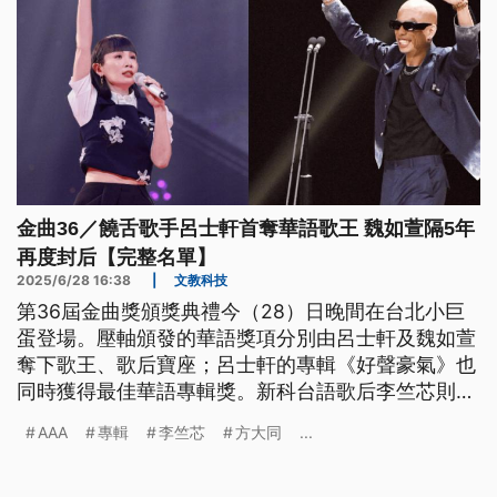
金曲36／饒舌歌手呂士軒首奪華語歌王 魏如萱隔5年
再度封后【完整名單】
2025/6/28 16:38
|
文教科技
第36屆金曲獎頒獎典禮今（28）日晚間在台北小巨
蛋登場。壓軸頒發的華語獎項分別由呂士軒及魏如萱
奪下歌王、歌后寶座；呂士軒的專輯《好聲豪氣》也
同時獲得最佳華語專輯獎。新科台語歌后李竺芯則同
時包辦最佳台語專輯、最佳年度專輯兩項大獎，堪稱
AAA
專輯
李竺芯
方大同
...
今晚最大贏家。