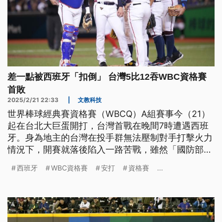
差一點被西班牙「扣倒」 台灣5比12吞WBC資格賽
首敗
2025/2/21 22:33
|
文教科技
世界棒球經典賽資格賽（WBCQ）A組賽事今（21）
起在台北大巨蛋開打，台灣首戰在晚間7時遭遇西班
牙。身為地主的台灣在投手群無法壓制對手打擊火力
情況下，開賽就落後陷入一路苦戰，雖然「國防部
長」張育成在3局敲出2分砲，但7局時仍一度面臨差
西班牙
WBC資格賽
安打
資格賽
...
點遭對手提前結束比賽的窘境，雖然後半段展開反
攻，終場仍以5比12遭到西班牙擊退，吞下本次資格
賽首敗。