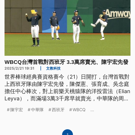
WBCQ台灣首戰對西班牙 3.3萬席賣光、陳宇宏先發
2025/2/21 19:31
|
文教科技
世界棒球經典賽資格賽今（21）日開打，台灣首戰對
上西班牙隊由陳宇宏先發，陳傑憲、張育成、吳念庭
擔任中心棒次，對上前樂天桃猿隊的洋投雷法（Elian
Leyva），而滿場3萬3千席早就賣光，中華隊的周邊
商品也賣的嚇嚇叫。
陳宇宏
中華隊
西班牙
WBCQ
...
1