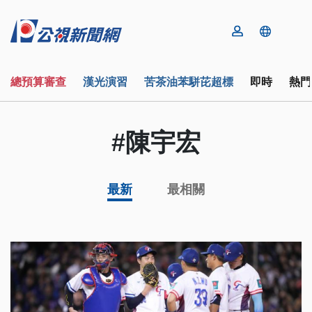
總預算審查
漢光演習
苦茶油苯駢芘超標
即時
熱門
#陳宇宏
最新
最相關