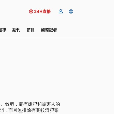
24H直播
報導
副刊
節目
國際記者
仔、鉸剪，攏有嫌犯和被害人的
分開，而且無排除有閣較濟犯案