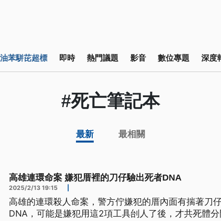
油苯駢芘超標
即時
熱門議題
影音
數位專題
深度
#死亡筆記本
最新
最相關
高雄連環命案 嫌犯厝裡的刀仔驗出死者DNA
2025/2/13 19:15
|
高雄的連環殺人命案，警方佇嫌犯的厝內面有揣著刀
DNA，可能是嫌犯用這2項工具刣人了後，才共死體