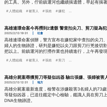
的工具。另外，佇前鎮運河也繼續揣遺體，早起有揣著
骨頭。目前姓張的婦人人，一點仔遺體攏揣無著。（
人體組織
被害人
張姓
嫌犯
...
高雄連環命案今再撈到2遺骸 警查扣尖刀、剪刀疑為
2025/2/13 19:31
|
社會
高雄連環命案偵辦，警方宣布在嫌犯家中查扣的尖刀
婦人的生物跡證，研判是嫌犯以尖刀跟剪刀行兇後切割
把以上。前鎮運河的打撈作業也持續進行，上午再發
骸中多為人體組織而沒有骨骸，都是趙林姓、張姓被
人體組織
被害人
張姓
剪刀
...
組織還沒尋獲。
高雄分屍案尋獲剪刀等疑似凶器 驗出張嫌、張婦被害人
2025/2/13 12:31
|
地方
高雄分屍案最新進度，檢警在涉嫌殺害3名婦人的73
等疑似凶器，已送往鑑定中心檢驗，鑑識人員在剪刀上
DNA生物跡證。