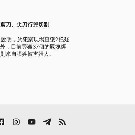
以剪刀、尖刀行兇切割
日說明，於犯案現場查獲2把疑
外，目前尋獲37個的屍塊經
塊則來自張姓被害婦人。