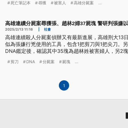
死亡筆記本
尋獲
被害人
高雄分屍案
...
高雄連續分屍案尋獲張、趙林2婦37屍塊 警研判張嫌
2025/2/13 11:16
|
社會
高雄連續殺人分屍案偵辦又有最新進展，高雄刑大13
似為張嫌行兇使用的工具，包含1把剪刀與1把尖刀。另
DNA鑑定後，確認其中35塊為趙林姓被害婦人，另2
剪刀
DNA
分屍案
屍塊
...
1