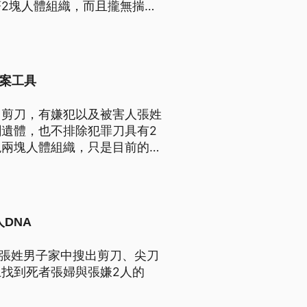
2塊人體組織，而且攏無揣著
新聞標題、導言為臺語文）
犯案工具
、剪刀，有嫌犯以及被害人張姓
遺體，也不排除犯罪刀具有2
現兩塊人體組織，只是目前的遺
害人，兇嫌大嫂黃姓婦人的人體
DNA
歲張姓男子家中搜出剪刀、尖刀
找到死者張婦與張嫌2人的