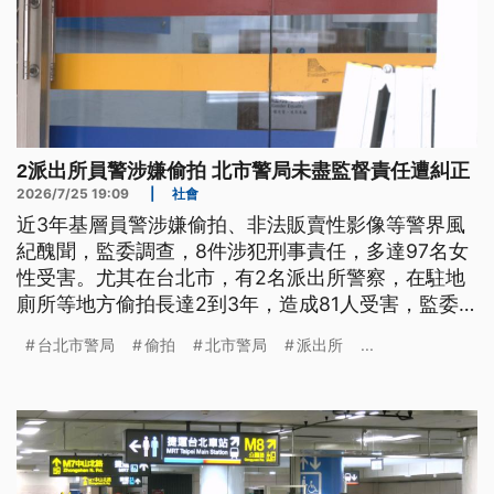
2派出所員警涉嫌偷拍 北市警局未盡監督責任遭糾正
2026/7/25 19:09
|
社會
近3年基層員警涉嫌偷拍、非法販賣性影像等警界風
紀醜聞，監委調查，8件涉犯刑事責任，多達97名女
性受害。尤其在台北市，有2名派出所警察，在駐地
廁所等地方偷拍長達2到3年，造成81人受害，監委
認定，台北市警局未善盡監督責任，有重大違失，因
台北市警局
偷拍
北市警局
派出所
...
此通過糾正。