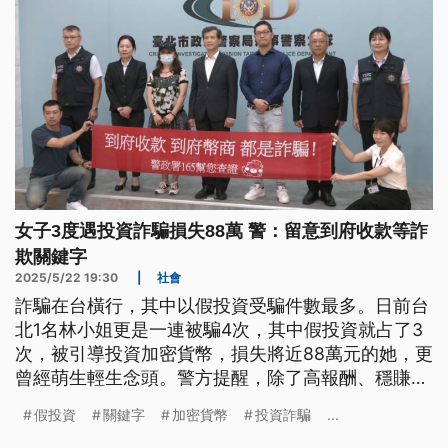
女子3度遇投資詐騙損失88萬 警：留意到府收款等詐
欺關鍵字
2025/5/22 19:30
|
社會
詐騙在台橫行，其中以假投資受騙件數最多。日前台
北1名林小姐更是一連被騙4次，其中假投資就占了3
次，被引導投資加密貨幣，損失將近88萬元的她，更
曾經萌生輕生念頭。警方提醒，除了高報酬、穩賺不
賠之外，到府收款也是詐欺關鍵字。
假投資
關鍵字
加密貨幣
投資詐騙
...