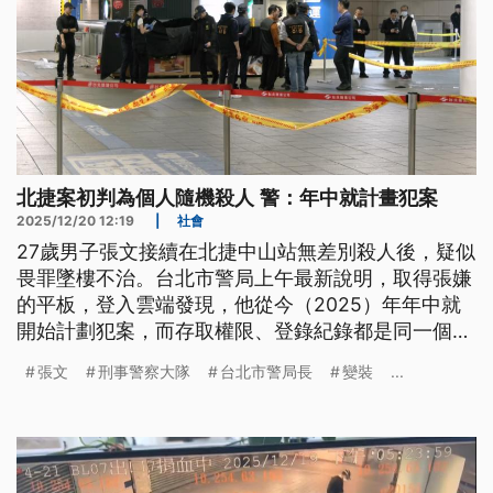
北捷案初判為個人隨機殺人 警：年中就計畫犯案
2025/12/20 12:19
|
社會
27歲男子張文接續在北捷中山站無差別殺人後，疑似
畏罪墜樓不治。台北市警局上午最新說明，取得張嫌
的平板，登入雲端發現，他從今（2025）年年中就
開始計劃犯案，而存取權限、登錄紀錄都是同一個
人，在旅館也沒和人互動，沒有共犯。嫌犯沒留下筆
張文
刑事警察大隊
台北市警局長
變裝
...
記或明確的犯罪動機，網路活動也沒發現激進言論，
初步研判是個人隨機殺人案件。