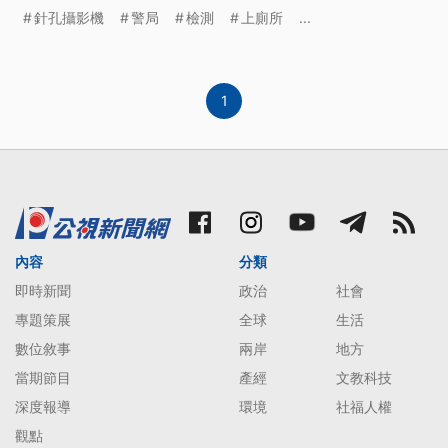
好，針孔小又難防，就有民眾表示，擔心遇到這類問
針孔攝影機
警局
檢測
上廁所
...
題，在外都避免上廁所。
1
內容
分類
即時新聞
政治
社會
專題策展
全球
生活
數位敘事
兩岸
地方
當期節目
產經
文教科技
深度報導
環境
社福人權
觀點