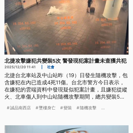
北捷攻擊嫌犯共變裝5次 警發現犯案計畫未查獲共犯
2025/12/20 11:41
|
社會
北捷台北車站及中山站昨（19）日發生隨機攻擊，包
含嫌犯在內已造成4死11傷。台北市警方今日表示，
在嫌犯的雲端資料中發現疑似犯案計畫，且嫌犯從縱
火、北車傷人到中山站隨機攻擊期間，總共變裝5
次，並未查獲有共犯，初判為個人隨機襲擊殺人案。
誠品南西店
墜樓身亡
變裝
隨機攻擊
...