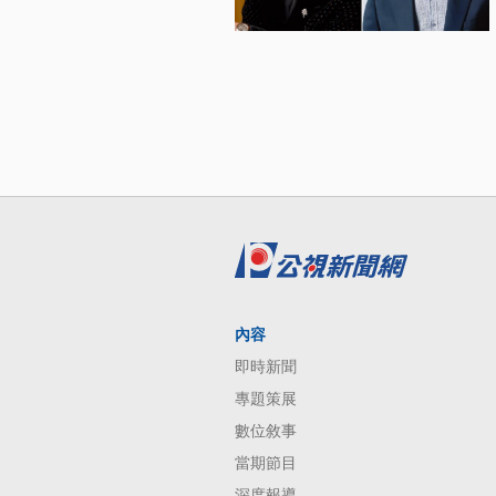
內容
即時新聞
專題策展
數位敘事
當期節目
深度報導