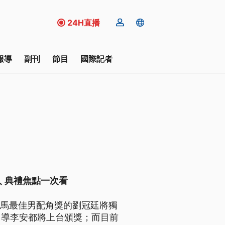
24H直播
報導
副刊
節目
國際記者
 典禮焦點一次看
金馬最佳男配角獎的劉冠廷將獨
名導李安都將上台頒獎；而目前