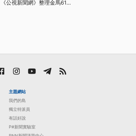
《公視新聞網》整理金馬61
主題網站
我們的島
獨立特派員
有話好說
P#新聞實驗室
PNN新聞議題中心