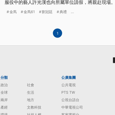
服役中的藝人許光漢也向所屬單位請假，將親赴現場。
精彩看點，帶您了解華語電影界的年度盛事。
金馬
金馬61
劉冠廷
典禮
...
1
分類
公廣集團
政治
社會
公共電視
全球
生活
PTS TW
兩岸
地方
公視台語台
產經
文教科技
中華電視公司
環境
社福人權
客家電視台