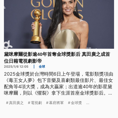
黛咪摩爾從影逾40年首奪金球獎影后 真田廣之成首
位日籍電視劇影帝
2025/1/6 12:05
|
全球
2025金球獎於台灣時間6日上午登場，電影類獎項由
《毒王女人夢》包下音樂及喜劇類最佳影片、最佳女
配角等4項大獎，成為大贏家；出道逾40年的影星黛
咪摩爾，則以《懼裂》拿下生涯首座金球獎影后。電
視劇類獎項部分，《幕府將軍》4項入圍全數獲獎，
真田廣之
電視劇
幕府將軍
金球獎
...
以該劇拿下最佳男主角獎的男星真田廣之，也成為首
位奪得該獎項的日本演員。