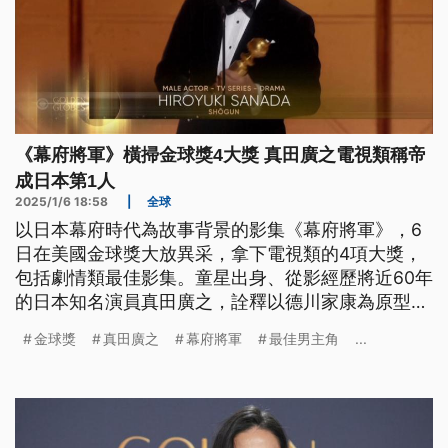
《幕府將軍》橫掃金球獎4大獎 真田廣之電視類稱帝
成日本第1人
2025/1/6 18:58
|
全球
以日本幕府時代為故事背景的影集《幕府將軍》，6
日在美國金球獎大放異采，拿下電視類的4項大獎，
包括劇情類最佳影集。童星出身、從影經歷將近60年
的日本知名演員真田廣之，詮釋以德川家康為原型的
將軍角色，一舉登上電視劇影帝寶座，成為日本第一
金球獎
真田廣之
幕府將軍
最佳男主角
...
人。另外，女主角澤井杏奈同樣在艾美獎之後再奪金
球獎，而在劇中扮演反派角色的淺野忠信也拿下最佳
男配角。幕府將軍入圍4項全部命中，是今（2025）
年金球獎的最大贏家。