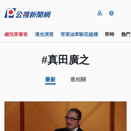
總預算審查
漢光演習
苦茶油苯駢芘超標
即時
熱門
#真田廣之
最新
最相關