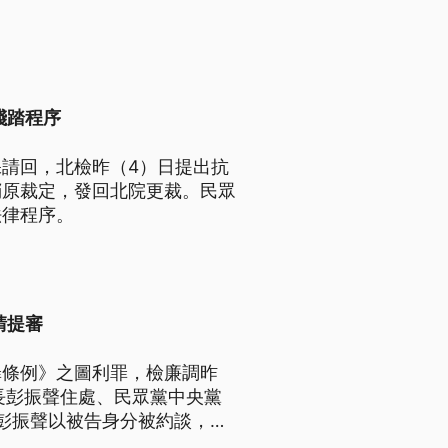
踐踏程序
請回，北檢昨（4）日提出抗
銷原裁定，發回北院更裁。民眾
法律程序。
請提審
罪條例》之圖利罪，檢廉調昨
長彭振聲住處、民眾黨中央黨
彭振聲以被告身分被約談，柯
到案說明。不過柯文哲移送北檢