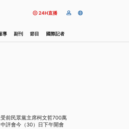
24H直播
報導
副刊
節目
國際記者
受前民眾黨主席柯文哲700萬
中評會今（30）日下午開會