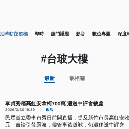
油苯駢芘超標
即時
熱門議題
影音
數位專題
深度
#台玻大樓
最新
最相關
李貞秀稱高虹安拿柯700萬 遭送中評會裁處
2026/3/30 19:39
|
政治
民眾黨立委李貞秀日前開直播，提及新竹市長高虹安收
元，言論引發風波，儘管事後道歉，仍遭移送中評會。