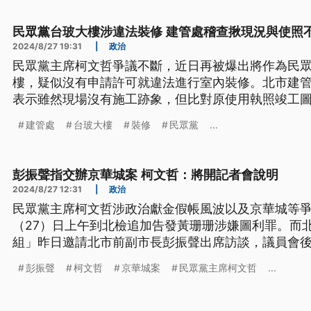
份。
民眾黨台玻大樓涉違法裝修 建管處稽查揪現況與使照
2024/8/27 19:31
|
政治
民眾黨主席柯文哲爭議不斷，近日再被爆出將作為民眾
樓，疑似沒有申請許可就違法進行室內裝修。北市建管
表示雖然現場沒有施工跡象，但比對原使用執照竣工
文給建物所有權人陳述意見，並依《建築法》相關規
建管處
台玻大樓
裝修
民眾黨
...
爭議將於週四（29）召開記者會對外說明，但不包括
彭振聲指交辦京華城案 柯文哲：將開記者會說明
2024/8/27 12:31
|
政治
民眾黨主席柯文哲涉政治獻金假帳風波以及京華城等
（27）日上午到北檢追加告發黃珊珊涉嫌圖利罪。而
組」昨日邀請北市前副市長彭振聲出席訪談，議員會
當初是前市長柯文哲直接交辦，對此柯文哲僅表示會
彭振聲
柯文哲
京華城案
民眾黨主席柯文哲
...