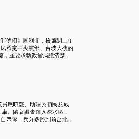
身欲離開遭當庭逮捕；至於陳佩
禁見。
治罪條例》圖利罪，檢廉調上午
、民眾黨中央黨部、台玻大樓的
蕩，並要求執政當局說清楚，
證人身分到案說明。檢方表示，
經過廉政署偵訊後，預計在晚
議員應曉薇、助理吳順民及威
囚車。隨著調查進入深水區，
親自帶隊，兵分多路到前台北市
及柯文哲台玻大樓辦公室搜索。
放行京華城容積率涉犯圖利罪部