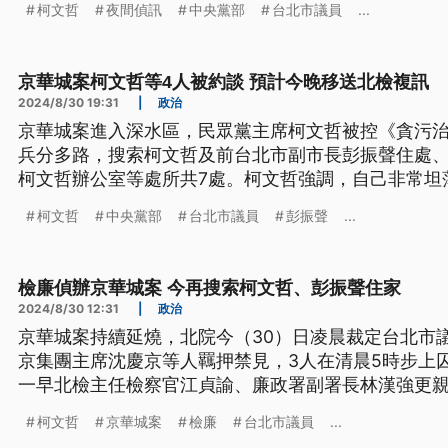
柯文哲
夜間偵訊
中央黨部
台北市議員
...
複訊後，主張無法接受疲勞訊問、拒絕夜間偵訊，起
琪複訊2小時後請回；彭振聲則因涉犯圖利罪，遭聲押
京華城案柯文哲等4人被約談 預計今晚移送北檢複訊
2024/8/30 19:31
|
政治
京華城案進入深水區，民眾黨主席柯文哲被控《貪污
兵分多路，搜索柯文哲及前台北市副市長彭振聲住處
柯文哲辦公室等處所共7處。柯文哲強調，自己非常坦
有何證據和合理理由進行搜索；至於妻子陳佩琪也以
柯文哲
中央黨部
台北市議員
彭振聲
...
柯文哲沒有抗拒且願意配合，而柯文哲與彭振聲等4人
間移送北檢複訊。
檢廉偵辦京華城案 今再搜索柯文哲、彭振聲住家
2024/8/30 12:31
|
政治
京華城案持續延燒，北院今（30）日凌晨裁定台北市
京集團主席沈慶京等人羈押禁見，3人在清晨5時步上
一早北檢主任檢察官江貞諭、廉政署副署長林漢強更
長柯文哲、前副市長彭振聲住家、民眾黨中央黨部以
柯文哲
京華城案
檢廉
台北市議員
...
廉政署也證實將傳喚柯文哲，偵訊重點將放在柯文哲