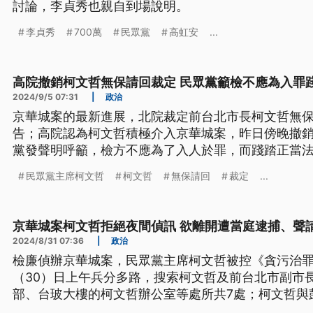
討論，李貞秀也親自到場說明。
李貞秀
700萬
民眾黨
高虹安
...
高院撤銷柯文哲無保請回裁定 民眾黨籲檢不應為入罪
2024/9/5 07:31
|
政治
京華城案的最新進展，北院裁定前台北市長柯文哲無保
告；高院認為柯文哲積極介入京華城案，昨日傍晚撤
黨發聲明呼籲，檢方不應為了入人於罪，而踐踏正當
民眾黨主席柯文哲
柯文哲
無保請回
裁定
...
京華城案柯文哲拒絕夜間偵訊 欲離開遭當庭逮捕、聲
2024/8/31 07:36
|
政治
檢廉偵辦京華城案，民眾黨主席柯文哲被控《貪污治
（30）日上午兵分多路，搜索柯文哲及前台北市副市
部、台玻大樓的柯文哲辦公室等處所共7處；柯文哲與
文哲妻子陳佩琪和彭振聲的妻子，兩人則以證人身分