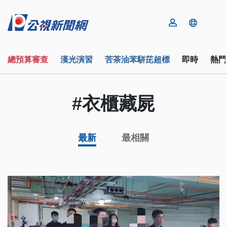
總預算審查
漢光演習
苦茶油苯駢芘超標
即時
熱門
#衣櫃藏屍
最新
最相關