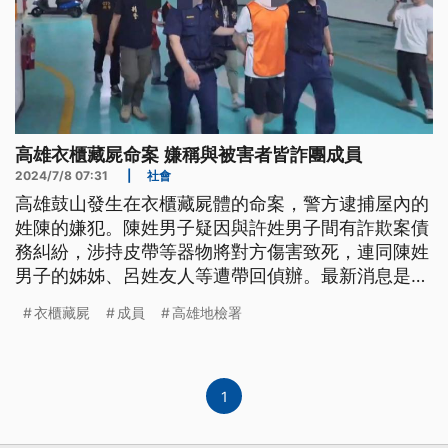
高雄衣櫃藏屍命案 嫌稱與被害者皆詐團成員
2024/7/8 07:31
|
社會
高雄鼓山發生在衣櫃藏屍體的命案，警方逮捕屋內的
姓陳的嫌犯。陳姓男子疑因與許姓男子間有詐欺案債
務糾紛，涉持皮帶等器物將對方傷害致死，連同陳姓
男子的姊姊、呂姓友人等遭帶回偵辦。最新消息是，
法院裁定主嫌陳男羈押禁見，另外2人請回。
衣櫃藏屍
成員
高雄地檢署
1