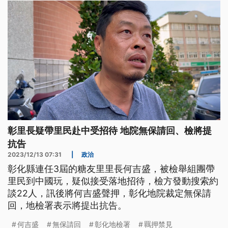
印太和平。
彰里長疑帶里民赴中受招待 地院無保請回、檢將提
抗告
2023/12/13 07:31
|
政治
彰化縣連任3屆的糖友里里長何吉盛，被檢舉組團帶
里民到中國玩，疑似接受落地招待，檢方發動搜索約
談22人，訊後將何吉盛聲押，彰化地院裁定無保請
回，地檢署表示將提出抗告。
何吉盛
無保請回
彰化地檢署
羈押禁見