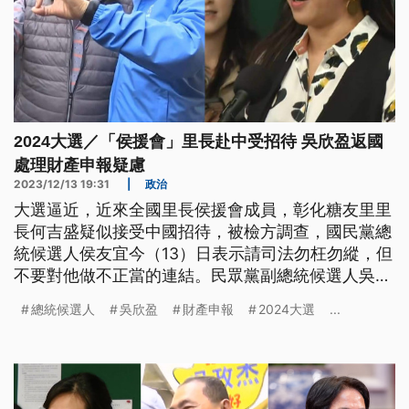
2024大選／「侯援會」里長赴中受招待 吳欣盈返國
處理財產申報疑慮
2023/12/13 19:31
|
政治
大選逼近，近來全國里長侯援會成員，彰化糖友里里
長何吉盛疑似接受中國招待，被檢方調查，國民黨總
統候選人侯友宜今（13）日表示請司法勿枉勿縱，但
不要對他做不正當的連結。民眾黨副總統候選人吳欣
盈則返國到立法院主持會議，對於財產申報爭議表示
總統候選人
吳欣盈
財產申報
2024大選
...
還在整理中、會依規定辦理，副總統賴清德則接見日
本新任駐台代表，希望台日加強合作、守護印太和
平。