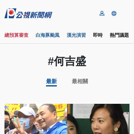
總預算審查
白海豚颱風
漢光演習
即時
熱門議題
#何吉盛
最新
最相關