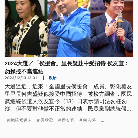
2024大選／「侯援會」里長疑赴中受招待 侯友宜：
勿操控不當連結
2023/12/13 12:31
|
政治
大選逼近，近來「全國里長侯援會」成員、彰化糖友
里里長何吉盛疑似接受中國招待，被檢方調查，國民
黨總統候選人侯友宜今（13）日表示請司法勿枉勿
縱，但不要對他做不正當的連結。民眾黨副總統候選
人吳欣盈返國到立法院主持會議，對於財產申報爭
總統候選人
吳欣盈
侯友宜
何吉盛
...
議，表示還在整理中，會依規定辦理。副總統賴清德
則接見日本新任駐台代表，希望台日加強合作，守護