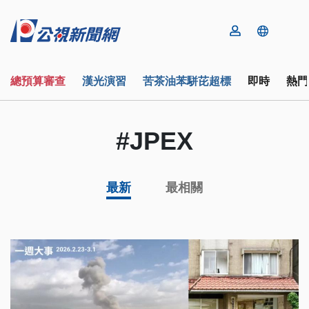
總預算審查
漢光演習
苦茶油苯駢芘超標
即時
熱門
#JPEX
最新
最相關