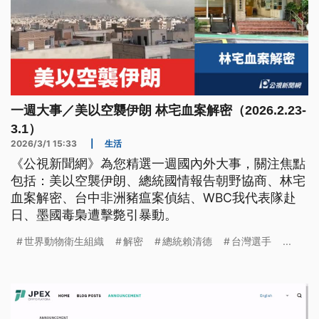
一週大事／美以空襲伊朗 林宅血案解密（2026.2.23-
3.1）
2026/3/1 15:33
|
生活
《公視新聞網》為您精選一週國內外大事，關注焦點
包括：美以空襲伊朗、總統國情報告朝野協商、林宅
血案解密、台中非洲豬瘟案偵結、WBC我代表隊赴
日、墨國毒梟遭擊斃引暴動。
世界動物衛生組織
解密
總統賴清德
台灣選手
...