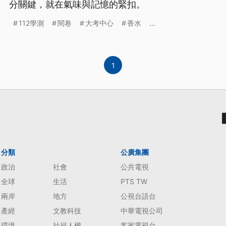
分關鍵，就在氣味與記憶的緊扣。
112學測
閱卷
大考中心
香水
...
1
分類
公廣集團
政治
社會
公共電視
全球
生活
PTS TW
兩岸
地方
公視台語台
產經
文教科技
中華電視公司
環境
社福人權
客家電視台