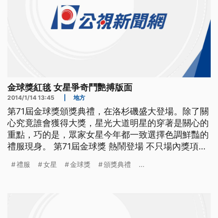
金球獎紅毯 女星爭奇鬥艷搏版面
2014/1/14 13:45
|
地方
第71屆金球獎頒獎典禮，在洛杉磯盛大登場。除了關
心究竟誰會獲得大獎，星光大道明星的穿著是關心的
重點，巧的是，眾家女星今年都一致選擇色調鮮豔的
禮服現身。 第71屆金球獎 熱鬧登場 不只場內獎項角
逐激烈 今年的紅毯 也很有看頭 ns 以電影「地心引
禮服
女星
金球獎
頒獎典禮
...
力」入圍的珊卓布拉克 難得大露性感 以一襲深V禮服
驚艷全場 粉紅配上粉藍色 宛如性感版芭比 入圍最佳
女主角的艾美亞當斯 穿上雙色