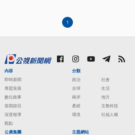
廣場舉行全球首映會，吸引了來自世界各地的麻瓜們
趕來參加，這一天的紅地毯足足有一點二公里長，創
下新的世界紀錄，確保麻瓜們都可以拍到畢業前夕的
大合照。同樣盛大的場面
1
內容
分類
即時新聞
政治
社會
專題策展
全球
生活
數位敘事
兩岸
地方
當期節目
產經
文教科技
深度報導
環境
社福人權
觀點
公廣集團
主題網站