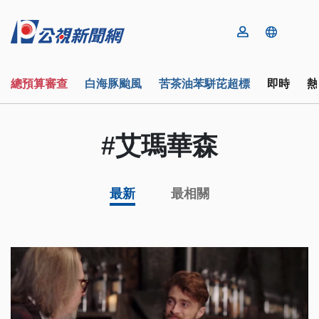
總預算審查
白海豚颱風
苦茶油苯駢芘超標
即時
熱
#艾瑪華森
最新
最相關