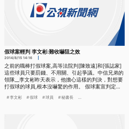
假球案輕判 李文彬:難收嚇阻之效
2014/8/15 14:16
|
之前的職棒打假球案,高等法院判[陳致遠]和[張誌家]
這些球員只要罰錢、不用關、引起爭議。中信兄弟的
領隊__李文彬昨天表示，他擔心這樣的判決，對想要
打假球的球員,根本沒嚇驚的作用。 假球案宣判定讞,
涉案的明星球員不僅刑度大大減輕,還可以易科罰金
李文彬
假球
球員
秘書長
...
了事,根本不用坐牢,上午在台中的棒球論壇裡瀰漫低
氣壓,球團和中職代表一片檢討聲浪,而假球案當時,擔
任中職秘書長的李文彬坦言,對球迷和球團是一大隱
憂。