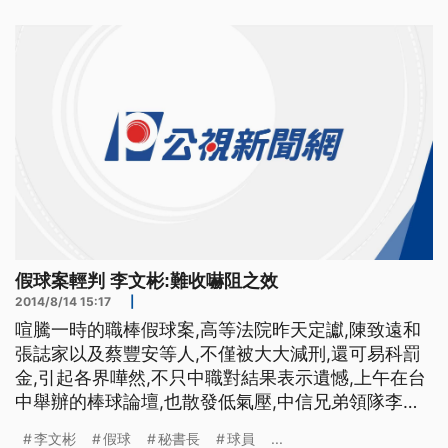
代表一片檢討聲浪,而假球案當時,擔任中職秘書長的
李文彬坦言,對球迷和球團是一大隱憂。 ==中信兄弟
假球案輕判 李文彬:難收嚇阻之效
2014/8/14 15:17
|
喧騰一時的職棒假球案,高等法院昨天定讞,陳致遠和
張誌家以及蔡豐安等人,不僅被大大減刑,還可易科罰
金,引起各界嘩然,不只中職對結果表示遺憾,上午在台
中舉辦的棒球論壇,也散發低氣壓,中信兄弟領隊李文
彬表示痛心遺憾,也擔心對不肖球員,沒有嚇阻作用。
李文彬
假球
秘書長
球員
...