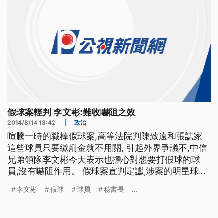
假球案輕判 李文彬:難收嚇阻之效
2014/8/14 18:42
|
政治
喧騰一時的職棒假球案,高等法院判陳致遠和張誌家
這些球員只要繳罰金就不用關, 引起外界爭議不,中信
兄弟領隊李文彬今天表示也擔心對想要打假球的球
員,沒有嚇阻作用。 假球案宣判定讞,涉案的明星球員
不僅刑度大大減輕,還可以易科罰金了事,根本不用坐
李文彬
假球
球員
秘書長
...
牢,上午在台中的棒球論壇裡瀰漫低氣壓,球團和中職
代表一片檢討聲浪,而假球案當時,擔任中職秘書長的
李文彬坦言,對球迷和球團是一大隱憂。 ==中信兄弟