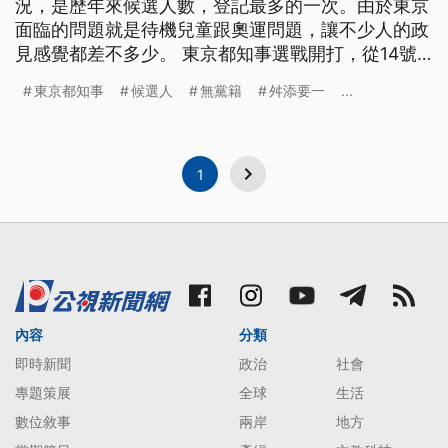
況，是歷年來候選人數，登記最多的一次。由於東京
面臨的問題就是待機兒童跟奧運問題，讓不少人的政
見感覺都差不多少。 東京都知事選戰開打，從14號
公告後，到31號投票，只有短短17天的時間，卻要打
東京都知事
候選人
無黨籍
舛添要一
...
史上最難的選戰，因為這次登記候選的人數，是史上
最高。 ==NHK主播 武田真一== 隨著前知事舛添要
一辭職後 東京都知事選舉公告候選名單 登記候
1
內容
分類
即時新聞
政治
社會
專題策展
全球
生活
數位敘事
兩岸
地方