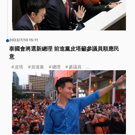
2023/7/10 15:11
泰國會將選新總理 前進黨皮塔籲參議員順應民
意
皮塔
前進黨
總理
參議員
...