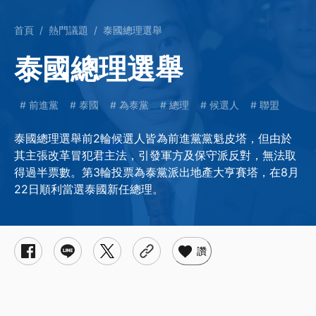
首頁
熱門議題
泰國總理選舉
泰國總理選舉
前進黨
泰國
為泰黨
總理
候選人
聯盟
泰國總理選舉前2輪候選人皆為前進黨黨魁皮塔，但由於
其主張改革冒犯君主法，引發軍方及保守派反對，無法取
得過半票數。第3輪投票為泰黨派出地產大亨賽塔，在8月
22日順利當選泰國新任總理。
讚