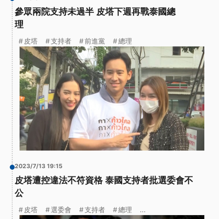
參眾兩院支持未過半 皮塔下週再戰泰國總
理
皮塔
支持者
前進黨
總理
2023/7/13 19:15
皮塔遭控違法不符資格 泰國支持者批選委會不
公
皮塔
選委會
支持者
總理
...