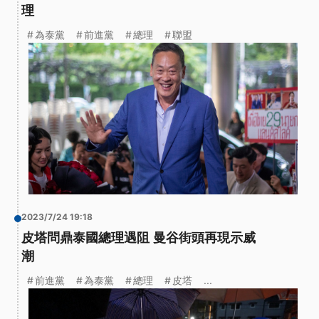
理
為泰黨
前進黨
總理
聯盟
2023/7/24 19:18
皮塔問鼎泰國總理遇阻 曼谷街頭再現示威
潮
前進黨
為泰黨
總理
皮塔
...