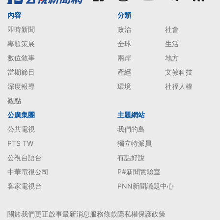
內容
分類
即時新聞
政治
社會
專題策展
全球
生活
數位敘事
兩岸
地方
當期節目
產經
文教科技
深度報導
環境
社福人權
觀點
公廣集團
主題網站
公共電視
我們的島
PTS TW
獨立特派員
公視台語台
有話好說
中華電視公司
P#新聞實驗室
客家電視台
PNN新聞議題中心
關於我們
更正啟事
最新消息
服務條款
隱私權保護政策