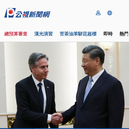
總預算審查
漢光演習
苦茶油苯駢芘超標
即時
熱門