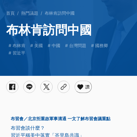
首頁
熱門議題
布林肯訪問中國
布林肯訪問中國
布林肯
美國
中國
台灣問題
國務卿
習近平
讚
布習會／北京拒重啟軍事溝通 一文了解布習會議重點
布習會談什麼？
習近平稱美中落實「峇里島共識」