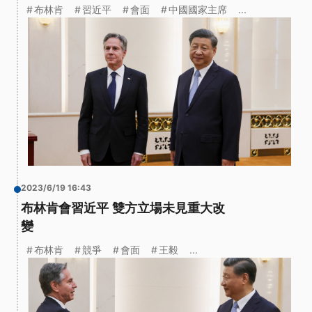
布林肯
習近平
會面
中國國家主席
...
2023/6/19 16:43
布林肯會習近平 雙方立場未見重大改
變
布林肯
競爭
會面
王毅
...