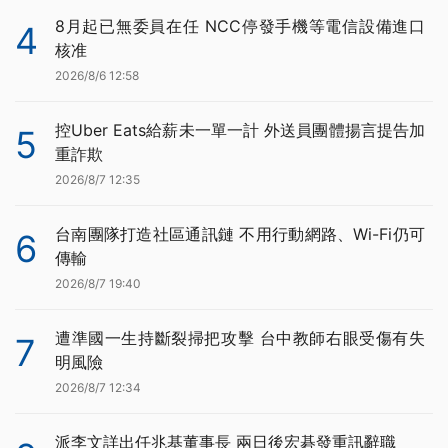
8月起已無委員在任 NCC停發手機等電信設備進口
4
核准
2026/8/6 12:58
控Uber Eats給薪未一單一計 外送員團體揚言提告加
5
重詐欺
2026/8/7 12:35
台南團隊打造社區通訊鏈 不用行動網路、Wi-Fi仍可
6
傳輸
2026/8/7 19:40
遭準國一生持斷裂掃把攻擊 台中教師右眼受傷有失
7
明風險
2026/8/7 12:34
派李文詳出任兆基董事長 兩日後宏碁發重訊辭職