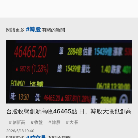
#韓股
閱讀更多
有關的新聞
台股收盤創新高收46465點 日、韓股大漲也創高
創新高
收盤
韓股
大漲
2026/6/18 19:40
#成交量