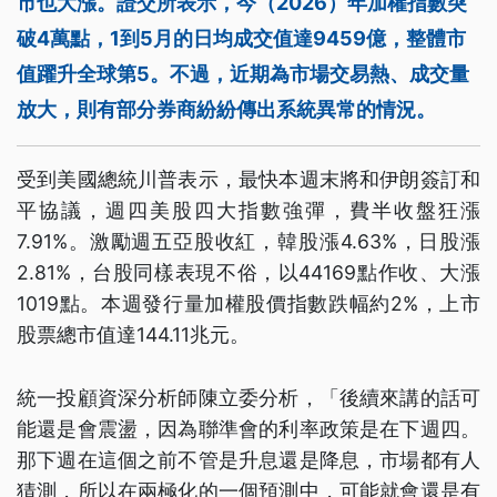
市也大漲。證交所表示，今（2026）年加權指數突
破4萬點，1到5月的日均成交值達9459億，整體市
值躍升全球第5。不過，近期為市場交易熱、成交量
放大，則有部分券商紛紛傳出系統異常的情況。
受到美國總統川普表示，最快本週末將和伊朗簽訂和
平協議，週四美股四大指數強彈，費半收盤狂漲
7.91%。激勵週五亞股收紅，韓股漲4.63%，日股漲
2.81%，台股同樣表現不俗，以44169點作收、大漲
1019點。本週發行量加權股價指數跌幅約2%，上市
股票總市值達144.11兆元。
統一投顧資深分析師陳立委分析，「後續來講的話可
能還是會震盪，因為聯準會的利率政策是在下週四。
那下週在這個之前不管是升息還是降息，市場都有人
猜測，所以在兩極化的一個預測中，可能就會還是有