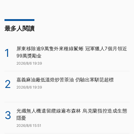
最多人閱讀
屏東移除逾9萬隻外來種綠鬣蜥 冠軍獵人7個月領近
1
99萬獎勵金
2026/8/6 19:39
嘉義麻油廠低溫焙炒苦茶油 仍驗出苯駢芘超標
2
2026/8/6 19:39
光纖無人機遺留纜線遍布森林 烏克蘭指控造成生態
3
隱憂
2026/8/6 15:51