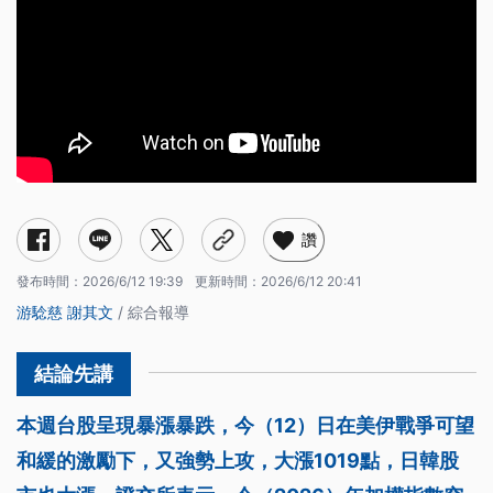
讚
發布時間：
2026/6/12 19:39
更新時間：
2026/6/12 20:41
游騐慈
謝其文
/ 綜合報導
本週台股呈現暴漲暴跌，今（12）日在美伊戰爭可望
和緩的激勵下，又強勢上攻，大漲1019點，日韓股