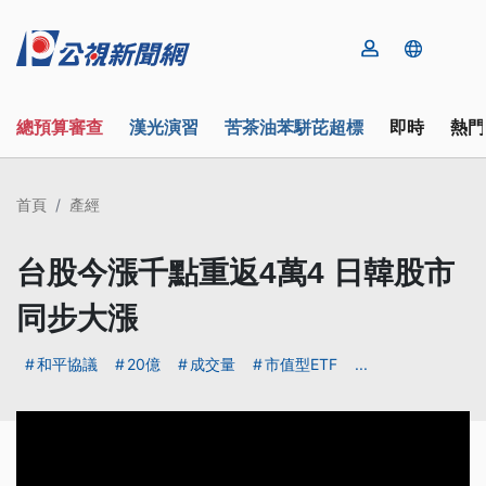
總預算審查
漢光演習
苦茶油苯駢芘超標
即時
熱門
首頁
產經
台股今漲千點重返4萬4 日韓股市
同步大漲
和平協議
20億
成交量
市值型ETF
...