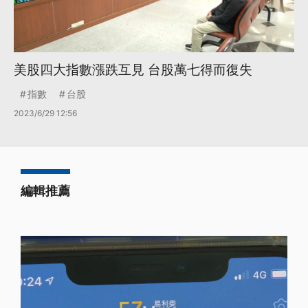
美股四大指數漲跌互見 台股萬七得而復失
指數
台股
2023/6/29 12:56
編輯推薦