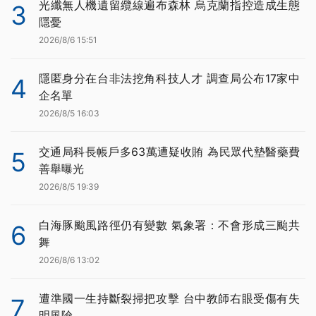
光纖無人機遺留纜線遍布森林 烏克蘭指控造成生態
3
隱憂
2026/8/6 15:51
隱匿身分在台非法挖角科技人才 調查局公布17家中
4
企名單
2026/8/5 16:03
交通局科長帳戶多63萬遭疑收賄 為民眾代墊醫藥費
5
善舉曝光
2026/8/5 19:39
白海豚颱風路徑仍有變數 氣象署：不會形成三颱共
6
舞
2026/8/6 13:02
遭準國一生持斷裂掃把攻擊 台中教師右眼受傷有失
7
明風險