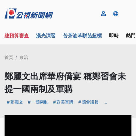
總預算審查
漢光演習
苦茶油苯駢芘超標
即時
熱門
首頁
政治
鄭麗文出席華府僑宴 稱鄭習會未
提一國兩制及軍購
鄭麗文
一國兩制
對美軍購
國會議員
...