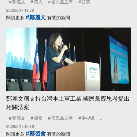
鄭麗文
美方
國民黨主席
訪美
...
2026/6/17 19:39
#鄭麗文
閱讀更多
有關的新聞
鄭麗文稱支持台灣本土軍工業 國民黨擬思考提出
相關法案
鄭麗文
僑宴
國民黨主席
洛杉磯
...
2026/6/15 19:39
#鄭習會
閱讀更多
有關的新聞