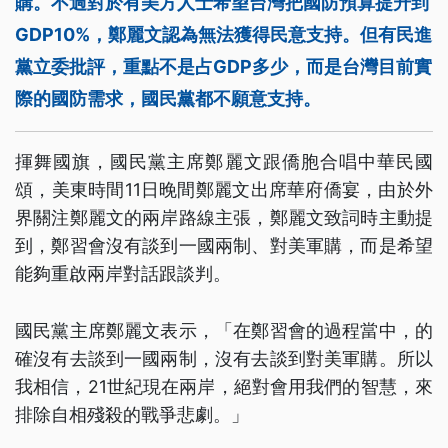
購。不過對於有美方人士希望台灣把國防預算提升到
GDP10%，鄭麗文認為無法獲得民意支持。但有民進
黨立委批評，重點不是占GDP多少，而是台灣目前實
際的國防需求，國民黨都不願意支持。
揮舞國旗，國民黨主席鄭麗文跟僑胞合唱中華民國
頌，美東時間11日晚間鄭麗文出席華府僑宴，由於外
界關注鄭麗文的兩岸路線主張，鄭麗文致詞時主動提
到，鄭習會沒有談到一國兩制、對美軍購，而是希望
能夠重啟兩岸對話跟談判。
國民黨主席鄭麗文表示，「在鄭習會的過程當中，的
確沒有去談到一國兩制，沒有去談到對美軍購。所以
我相信，21世紀現在兩岸，絕對會用我們的智慧，來
排除自相殘殺的戰爭悲劇。」