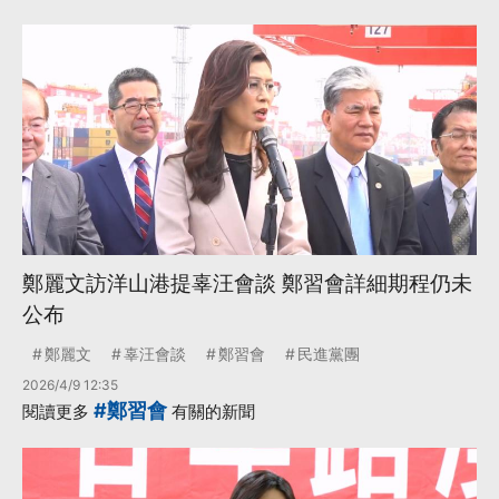
鄭麗文訪洋山港提辜汪會談 鄭習會詳細期程仍未
公布
鄭麗文
辜汪會談
鄭習會
民進黨團
2026/4/9 12:35
#鄭習會
閱讀更多
有關的新聞