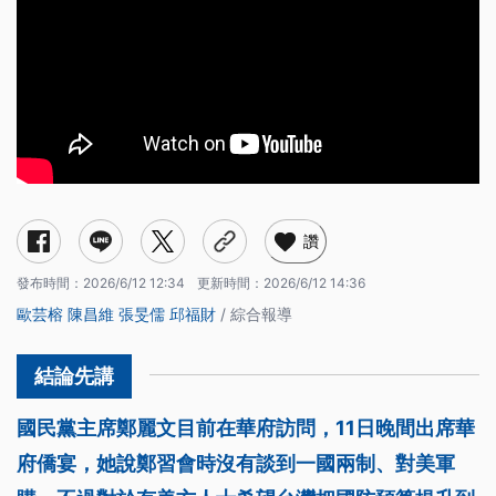
讚
發布時間：
2026/6/12 12:34
更新時間：
2026/6/12 14:36
歐芸榕
陳昌維
張旻儒
邱福財
/ 綜合報導
國民黨主席鄭麗文目前在華府訪問，11日晚間出席華
府僑宴，她說鄭習會時沒有談到一國兩制、對美軍