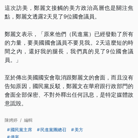
這次訪美，鄭麗文接觸的美方政治高層也是關注焦
點，鄭麗文透露2天見了9位國會議員。
鄭麗文表示，「原來他們（民進黨）已經發動了所有
的力量，要美國國會議員不要見我。2天這麼短的時
間之內，還好我的腿長，我們真的見了9位國會議
員。」
至於傳出美國國安會取消跟鄭麗文的會面，而且沒有
告知原因，國民黨反駁，鄭麗文在華府跟行政部門的
會面全部保密、不對外釋出任何訊息，是特定媒體故
意詆毀。
陳娉婷
/
編輯
國民黨主席
民進黨團總召
美方
僑宴
...