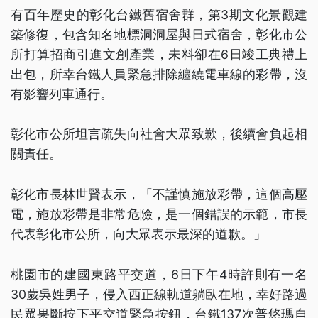
有百年歷史的彰化台鐵舊宿舍群，第3期文化景觀建
築修復，包含知名地標洞洞屋與日式宿舍，彰化市公
所打算招商引進文創產業，未料卻在6日竣工典禮上
出包，所幸台鐵人員緊急排除纏繞電車線的彩帶，沒
有影響列車通行。
彰化市公所坦言疏失向社會大眾致歉，後續會負起相
關責任。
彰化市長林世賢表示，「不謹慎施放彩帶，這個高壓
電，施放彩帶是非常危險，是一個錯誤的示範，市長
代表彰化市公所，向大眾表示最深的道歉。」
桃園市的建國東路平交道，6日下午4時許則有一名
30歲吳姓男子，侵入西正線軌道躺臥在地，幸好路過
民眾果斷按下平交道緊急按鈕，台鐵137次普悠瑪自