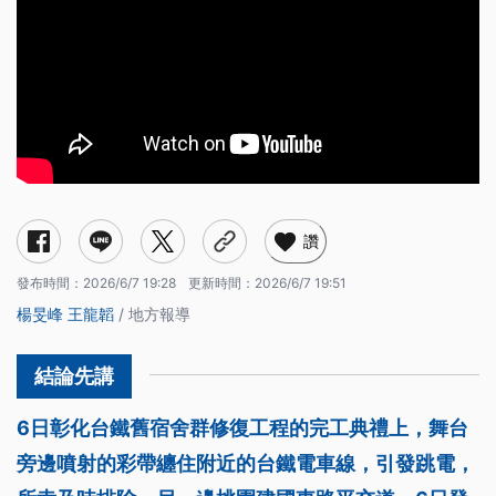
讚
發布時間：
2026/6/7 19:28
更新時間：
2026/6/7 19:51
楊旻峰
王龍韜
/ 地方報導
6日彰化台鐵舊宿舍群修復工程的完工典禮上，舞台
旁邊噴射的彩帶纏住附近的台鐵電車線，引發跳電，