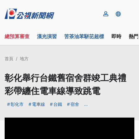
總預算審查
漢光演習
苦茶油苯駢芘超標
即時
熱門
首頁
地方
彰化舉行台鐵舊宿舍群竣工典禮
彩帶纏住電車線導致跳電
彰化市
電車線
台鐵
宿舍
...