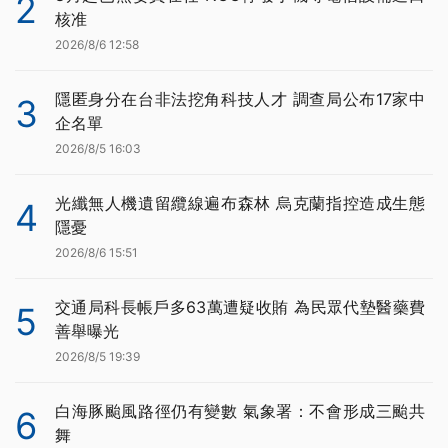
2
核准
2026/8/6 12:58
隱匿身分在台非法挖角科技人才 調查局公布17家中
3
企名單
2026/8/5 16:03
光纖無人機遺留纜線遍布森林 烏克蘭指控造成生態
4
隱憂
2026/8/6 15:51
交通局科長帳戶多63萬遭疑收賄 為民眾代墊醫藥費
5
善舉曝光
2026/8/5 19:39
白海豚颱風路徑仍有變數 氣象署：不會形成三颱共
6
舞