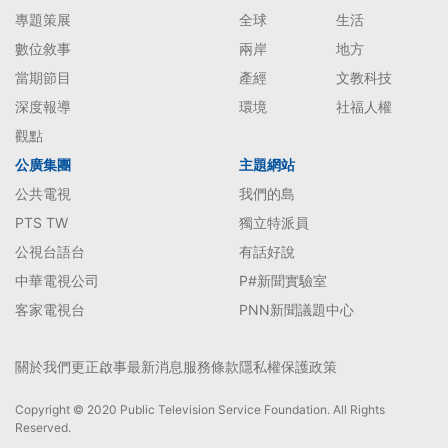
專題策展
全球
生活
數位敘事
兩岸
地方
當期節目
產經
文教科技
深度報導
環境
社福人權
觀點
公廣集團
主題網站
公共電視
我們的島
PTS TW
獨立特派員
公視台語台
有話好說
中華電視公司
P#新聞實驗室
客家電視台
PNN新聞議題中心
關於我們
更正啟事
最新消息
服務條款
隱私權保護政策
Copyright © 2020 Public Television Service Foundation. All Rights
Reserved.