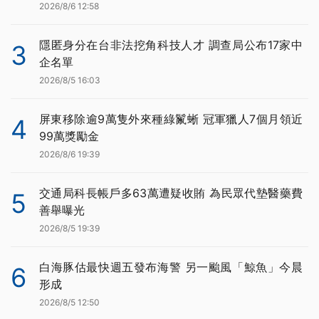
2026/8/6 12:58
隱匿身分在台非法挖角科技人才 調查局公布17家中
3
企名單
2026/8/5 16:03
屏東移除逾9萬隻外來種綠鬣蜥 冠軍獵人7個月領近
4
99萬獎勵金
2026/8/6 19:39
交通局科長帳戶多63萬遭疑收賄 為民眾代墊醫藥費
5
善舉曝光
2026/8/5 19:39
白海豚估最快週五發布海警 另一颱風「鯨魚」今晨
6
形成
2026/8/5 12:50