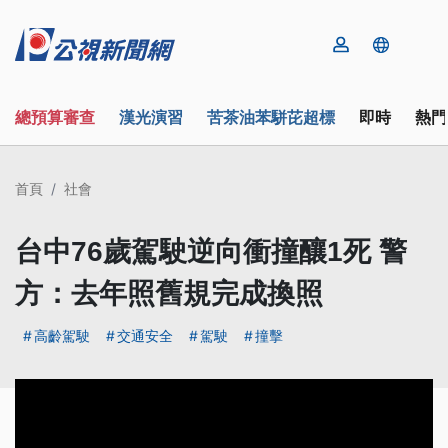
總預算審查
漢光演習
苦茶油苯駢芘超標
即時
熱門
首頁
社會
台中76歲駕駛逆向衝撞釀1死 警
方：去年照舊規完成換照
高齡駕駛
交通安全
駕駛
撞擊