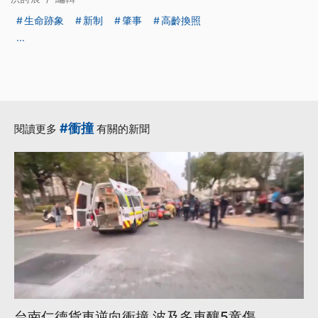
生命跡象
新制
肇事
高齡換照
...
#衝撞
閱讀更多
有關的新聞
台南仁德貨車逆向衝撞 波及多車釀5童傷