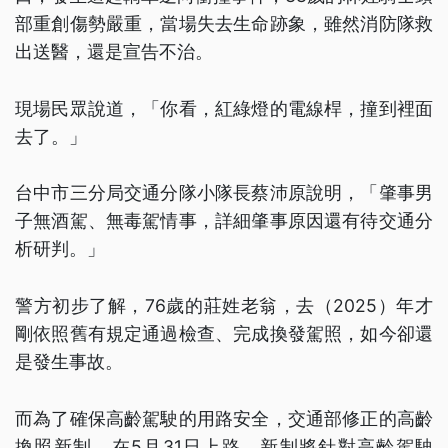
部重創傷勢嚴重，當場失去生命跡象，雖然消防隊救
出送醫，還是宣告不治。
現場民眾說道，「你看，紅綠燈的電線桿，撞到裡面
去了。」
台中市三分局交通分隊小隊長蔡沛原說明，「肇事男
子無酒駕、無毒駕情事，詳細肇事原因還有待交通分
析研判。」
警方初步了解，76歲的莊姓老翁，去（2025）年才
剛依照舊有規定通過檢查、完成換發駕照，如今卻還
是發生事故。
而為了確保高齡駕駛的用路安全，交通部修正的高齡
換照新制，在5月31日上路，新制將針對高齡駕駛