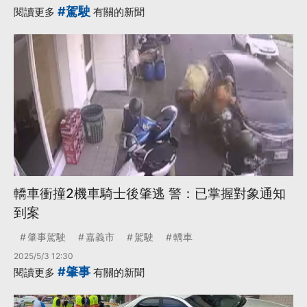
#駕駛
閱讀更多
有關的新聞
轎車衝撞2機車騎士後肇逃 警：已掌握對象通知
到案
肇事駕駛
嘉義市
駕駛
轎車
2025/5/3 12:30
#肇事
閱讀更多
有關的新聞