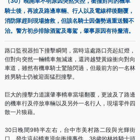
（30）晚開車不明原因突然失控，衝撞對向的機車
騎士後，再波及路邊車輛、行人以及電線桿後翻覆，
消防隊趕到現場搶救，但該名騎士因傷勢過重送醫不
治。警方初步排除酒駕及毒駕，肇事原因有待釐清。
路口監視器拍下撞擊瞬間，當時這處路口亮起紅燈，
但對向突然一輛轎車無減速，還跨越雙黃線衝向對向
車道，雖然有機車騎士驚險閃過，但最前方的一名林
姓男騎士仍被迎面猛烈撞擊。
巨大的撞擊力道讓肇事轎車當場翻覆，更波及了路邊
的機車行及停放車輛以及另外一名行人，現場零件四
散一片狼藉。
30日晚間9時半左右，台中市美村路二段與光輝街
口，發生這起轎車逆向衝撞事件，38歲的林姓騎士頭