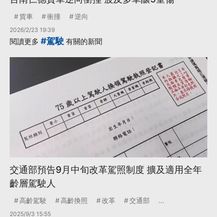
貨車
衝撞
逆向
2026/2/23 19:39
#駕駛
閱讀更多
有關的新聞
交通部預告9月中旬改革駕照制度 擴及適用全年
齡層駕駛人
高齡駕駛
高齡換照
改革
交通部
...
2025/9/3 15:55