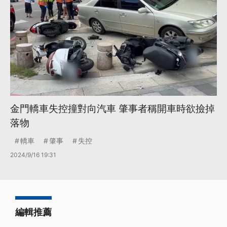
金門轎車失控撞對向汽車 肇事者稱開車時欲撿掉
落物
轎車
肇事
失控
2024/9/16 19:31
編輯推薦