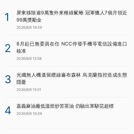
屏東移除逾9萬隻外來種綠鬣蜥 冠軍獵人7個月領近
1
99萬獎勵金
2026/8/6 19:39
8月起已無委員在任 NCC停發手機等電信設備進口
2
核准
2026/8/6 12:58
光纖無人機遺留纜線遍布森林 烏克蘭指控造成生態
3
隱憂
2026/8/6 15:51
嘉義麻油廠低溫焙炒苦茶油 仍驗出苯駢芘超標
4
2026/8/6 19:39