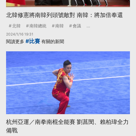
北韓修憲將南韓列頭號敵對 南韓：將加倍奉還
北韓
南韓總統
南韓
會議
...
2024/1/16 19:31
#比賽
閱讀更多
有關的新聞
杭州亞運／南拳南棍全能賽 劉菖閔、賴柏瑋全力
備戰