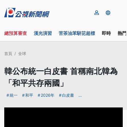
總預算審查
漢光演習
苦茶油苯駢芘超標
即時
熱門
首頁
全球
韓公布統一白皮書 首稱南北韓為
「和平共存兩國」
統一
和平
2026年
白皮書
...