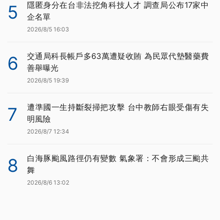
隱匿身分在台非法挖角科技人才 調查局公布17家中
5
企名單
2026/8/5 16:03
交通局科長帳戶多63萬遭疑收賄 為民眾代墊醫藥費
6
善舉曝光
2026/8/5 19:39
遭準國一生持斷裂掃把攻擊 台中教師右眼受傷有失
7
明風險
2026/8/7 12:34
白海豚颱風路徑仍有變數 氣象署：不會形成三颱共
8
舞
2026/8/6 13:02