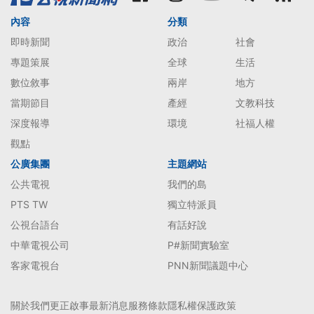
內容
分類
即時新聞
政治
社會
專題策展
全球
生活
數位敘事
兩岸
地方
當期節目
產經
文教科技
深度報導
環境
社福人權
觀點
公廣集團
主題網站
公共電視
我們的島
PTS TW
獨立特派員
公視台語台
有話好說
中華電視公司
P#新聞實驗室
客家電視台
PNN新聞議題中心
關於我們
更正啟事
最新消息
服務條款
隱私權保護政策