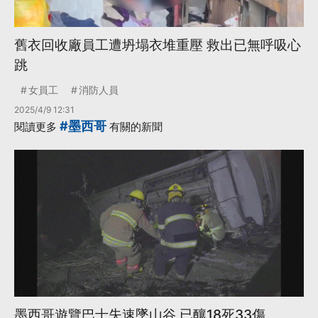
舊衣回收廠員工遭坍塌衣堆重壓 救出已無呼吸心
跳
女員工
消防人員
2025/4/9 12:31
#墨西哥
閱讀更多
有關的新聞
墨西哥遊覽巴士失速墜山谷 已釀18死33傷