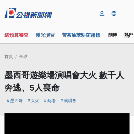
總預算審查
漢光演習
苦茶油苯駢芘超標
即時
熱門
首頁
全球
墨西哥遊樂場演唱會大火 數千人
奔逃、5人喪命
墨西哥
大火
商場
演唱會