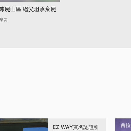
陳屍山區 繼父坦承棄屍
棄屍
EZ WAY實名認證引