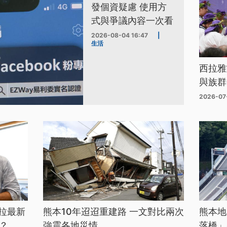
發個資疑慮 使用方
式與爭議內容一次看
2026-08-04 16:47
|
生活
西拉雅
與族群
2026-07
拉最新
熊本10年迢迢重建路 一文對比兩次
熊本地
？
強震各地災情
落橋」