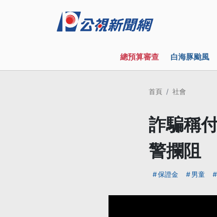
總預算審查
白海豚颱風
首頁
社會
詐騙稱付
警攔阻
保證金
男童