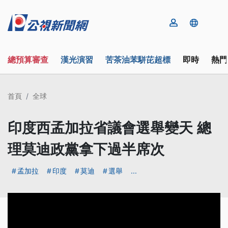
總預算審查
漢光演習
苦茶油苯駢芘超標
即時
熱門
首頁
全球
印度西孟加拉省議會選舉變天 總
理莫迪政黨拿下過半席次
孟加拉
印度
莫迪
選舉
...