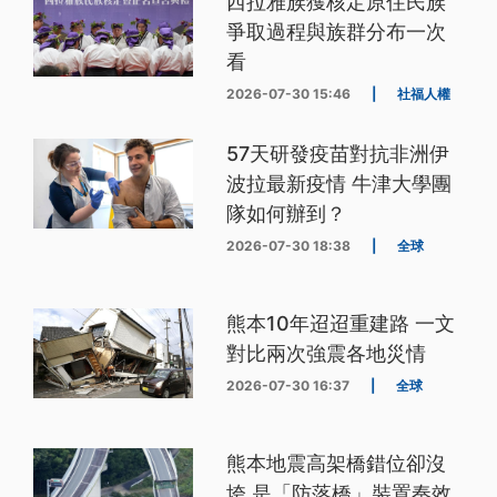
西拉雅族獲核定原住民族
爭取過程與族群分布一次
看
2026-07-30 15:46
|
社福人權
57天研發疫苗對抗非洲伊
波拉最新疫情 牛津大學團
隊如何辦到？
2026-07-30 18:38
|
全球
熊本10年迢迢重建路 一文
對比兩次強震各地災情
2026-07-30 16:37
|
全球
熊本地震高架橋錯位卻沒
垮 是「防落橋」裝置奏效