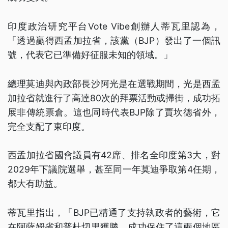
印度政治研究平台Vote Vibe創辦人蒂瓦里認為，
「透過贏得西孟加拉省，該黨（BJP）發出了一個訊
號，代表它已準備好征服未知的領域。」
總理莫迪與內政部長沙阿光是在選戰期間，光是西孟
加拉省就進行了高達80次的拜票活動或掃街，成功拓
展非傳統票倉。這也同時代表BJP除了賈坎德省外，
完全支配了東印度。
西孟加拉省國會議員有42席、排名全印度第3大，對
2029年下議院選舉，甚至同一年莫迪爭取第4任期，
都大有助益。
蒂瓦里指出，「BJP已精通了支持執政者的藝術，它
在阿薩姆省和普杜切里獲勝，成功保住了這兩個地區