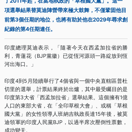
了2011年起，在當地執政的「草根國大黨」。這一
項選舉結果替莫迪陣營帶來極大鼓舞，不僅鞏固他目
前第3個任期的地位，也將有助於他在2029年尋求創
紀錄的第4任期連任。
印度總理莫迪表示，「隨著今天在西孟加拉省的勝
利，青蓮花（BJP黨徽）已從恆河源頭一路綻放到恆
河出海口。」
印度4到5月陸續舉行了4個省與一個中央直轄區普杜
切里的選舉，計票結果終於出爐，其中最受矚目的是
印度第3大省「西孟加拉省」選舉結果。這個擁有1億
人口的東部大省，在「全印草根大會」、或稱「草根
國大黨」的女性領導人班納吉執政長達15年後，被莫
迪領軍的印度人民黨BJP，以過半席次壓倒性票數，
成功變天。