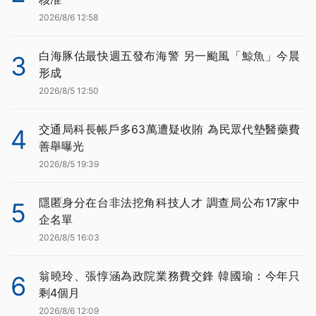
2026/8/6 12:58
白海豚估最快週五發布海警 另一颱風「鯨魚」今晨
3
形成
2026/8/5 12:50
交通局科長帳戶多63萬遭疑收賄 為民眾代墊醫藥費
4
善舉曝光
2026/8/5 19:39
隱匿身分在台非法挖角科技人才 調查局公布17家中
5
企名單
2026/8/5 16:03
翁曉玲、張惇涵為政院業務費交鋒 韓國瑜：今年只
6
剩4個月
2026/8/6 12:09