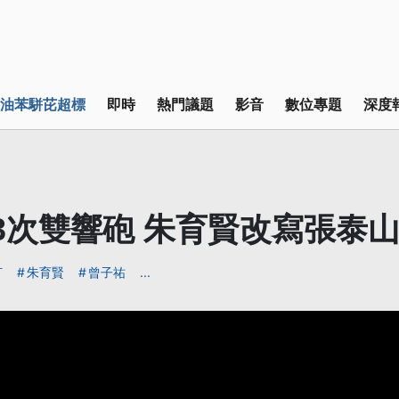
油苯駢芘超標
即時
熱門議題
影音
數位專題
深度
3次雙響砲 朱育賢改寫張泰
打
朱育賢
曾子祐
...