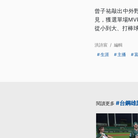
曾子祐敲出中外
見，獲選單場M
從小到大、打棒
洪詩宸
/
編輯
生涯
主播
#台鋼雄
閱讀更多