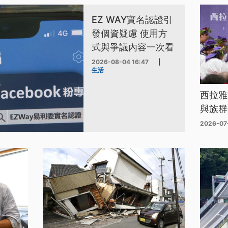
EZ WAY實名認證引
發個資疑慮 使用方
式與爭議內容一次看
2026-08-04 16:47
|
生活
西拉雅
與族群
2026-07