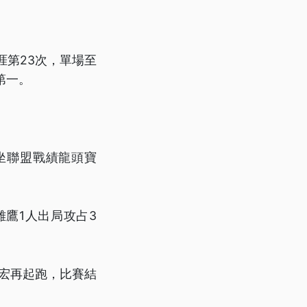
涯第23次，單場至
第一。
坐聯盟戰績龍頭寶
鷹1人出局攻占3
宏再起跑，比賽結