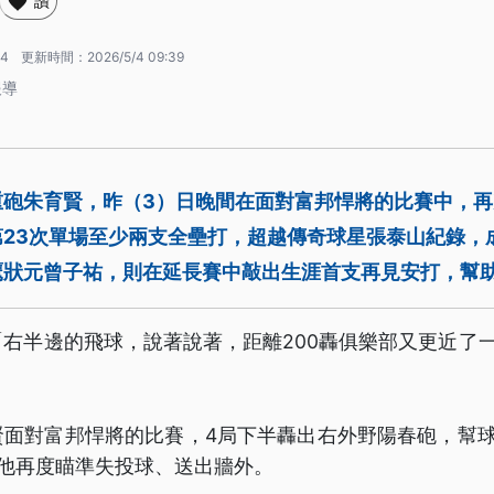
讚
34
更新時間：
2026/5/4 09:39
報導
重砲朱育賢，昨（3）日晚間在面對富邦悍將的比賽中，
第23次單場至少兩支全壘打，超越傳奇球星張泰山紀錄，
鷹狀元曾子祐，則在延長賽中敲出生涯首支再見安打，幫
右半邊的飛球，說著說著，距離200轟俱樂部又更近了
賢面對富邦悍將的比賽，4局下半轟出右外野陽春砲，幫球
，他再度瞄準失投球、送出牆外。