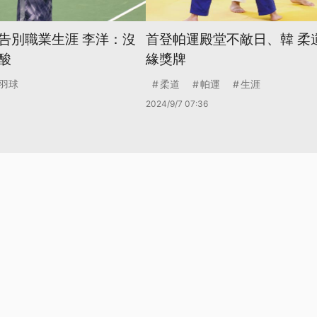
告別職業生涯 李洋：沒
首登帕運殿堂不敵日、韓 柔
酸
緣獎牌
羽球
柔道
帕運
生涯
2024/9/7 07:36