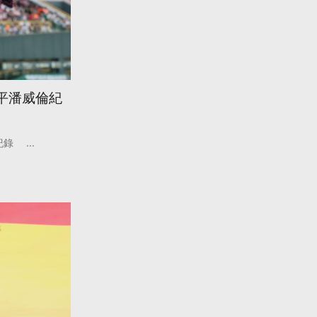
追平潘威倫紀
紀錄
...