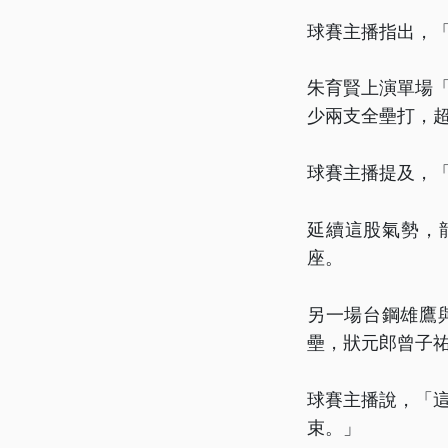
球賽主播指出，「
朱育賢上演單場「
少兩支全壘打，超
球賽主播提及，「
延續這股氣勢，
座。
另一場台鋼雄鷹
壘，狀元郎曾子
球賽主播說，「
束。」