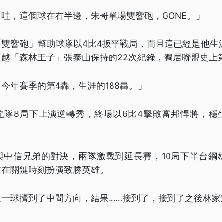
哇，這個球在右半邊，朱哥單場雙響砲，GONE。」
雙響砲」幫助球隊以4比4扳平戰局，而且這已經是他生
越「森林王子」張泰山保持的22次紀錄，獨居聯盟史上
今年賽季的第4轟，生涯的188轟。」
龍隊8局下上演逆轉秀，終場以6比4擊敗富邦悍將，穩
與中信兄弟的對決，兩隊激戰到延長賽，10局下半台鋼雄
祐在關鍵時刻扮演致勝英雄。
這一球擠到了中間方向，結果……接到了，接到了之後林家