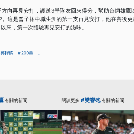
野方向再見安打，護送3壘隊友回來得分，幫助台鋼雄鷹以
VP。這是曾子祐中職生涯的第一支再見安打，他在賽後更
球以來，第一次體驗再見安打的滋味。
富邦悍將
200轟
...
鷹
#雙響砲
有關的新聞
閱讀更多
有關的新聞