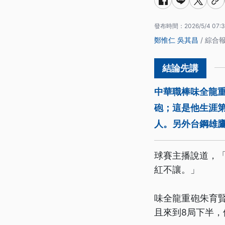
發布時間：
2026/5/4 07:
鄭惟仁
吳其昌
/ 綜合
中華職棒味全龍
砲；這是他生涯
人。另外台鋼雄
球賽主播說道，「
紅不讓。」
味全龍重砲朱育
且來到8局下半