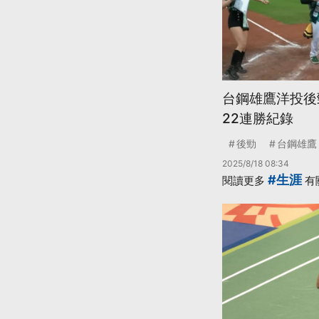
台鋼雄鷹洋投後
22連勝紀錄
後勁
台鋼雄鷹
2025/8/18 08:34
#生涯
閱讀更多
有